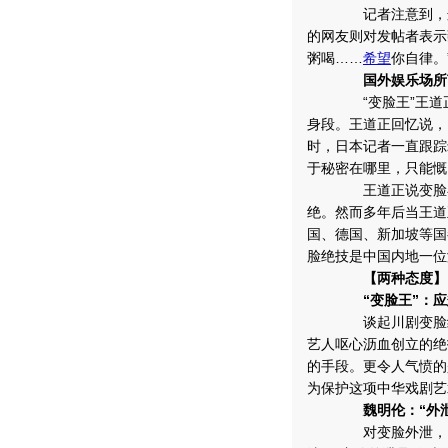
记者注意到，这些网
的网友则对发帖者表示
粥喝……
希望
你自律。
国外娱乐场所艺
“变脸王”王道正是
身段。王道正回忆说，
时，日本记者一直跟踪
于秘密在哪里，只能慨
王道正说变脸在日本
绝。然而多年后当王道
国、德国、新加坡等国
脸绝技是中国内地一位
【两种态度】
“变脸王”：应惩
谈起川剧变脸绝技如
艺人呕心沥血创立的绝
的手段。更令人气愤的
为保护这项中华戏剧艺
魏明伦：“外泄”
对变脸外泄，电影《