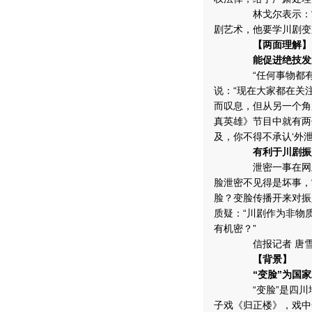
林戈尔表示：“变
剧艺术，他要学川剧变
【两面理解】
能促进绝技发
“任何事物都有两面
说：“现在大家都在关
而叹息，但从另一个角
真英雄》节目中就有两
及，你不得不承认‘外
有利于川剧振
泄密一事在网上传开
脸泄密不见得是坏事，
脸？变脸传播开来对振
质疑：“川剧作为非物
有机密？”
信报记者 唐雪
【背景】
“变脸”为国家
“变脸”是四川地方
子戏《归正楼》，戏中