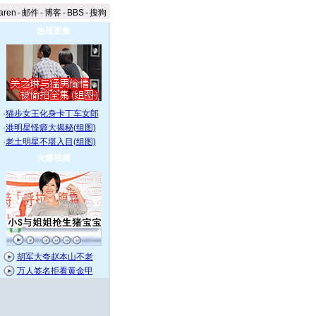
aren
-
邮件
-
博客
-
BBS
-
搜狗
热辣图集
·
猫步女王化身卡丁车女郎
·
港明星怪癖大揭秘(组图)
·
老土明星不堪入目(组图)
火爆视频
胡军大夸赵本山不老
万人签名拒看黄金甲