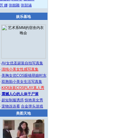
厉 娜
张靓颖
张韶涵
娱乐基地
·
AV女优圣诞装自拍写真集
·
清纯小美女性感写真集
·
美胸女优COS眼镜萌娘时东
·
双胞胎小美女生活写真集
·
KIQI泳装COSPLAY真人秀
·
震撼人心的人体干尸展
·
超短制服诱惑
惊艳美女秀
·
宠物连连看
合金弹头游戏
美图天地