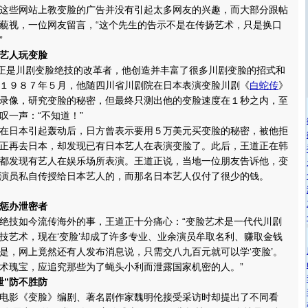
站上教变脸的广告并没有引起太多网友的兴趣，而大部分跟帖
藐视，一位网友留言，“这个先生的告示不是在传扬艺术，只是换口
”
人玩变脸
川剧变脸绝技的改革者，他创造并丰富了很多川剧变脸的招式和
１９８７年５月，他随四川省川剧院在日本表演变脸川剧《
白蛇传
》
录像，研究变脸的秘密，但最终只测出他的变脸速度在１秒之内，至
叹一声：“不知道！”
引起轰动后，日方曾表示要用５万美元买变脸的秘密，被他拒
正再去日本，却发现已有日本艺人在表演变脸了。此后，王道正在韩
都发现有艺人在娱乐场所表演。王道正说，当地一位朋友告诉他，变
演员私自传授给日本艺人的，而那名日本艺人仅付了很少的钱。
办泄密者
今流传海外的事，王道正十分痛心：“变脸艺术是一代代川剧
技艺术，现在‘变脸’却成了许多专业、业余演员牟取名利、赚取金钱
是，网上竟然还有人发布消息说，只需交八九百元就可以学‘变脸’。
术瑰宝，应追究那些为了蝇头小利而泄露国家机密的人。”
防不胜防
变脸》编剧、著名剧作家魏明伦接受采访时却提出了不同看