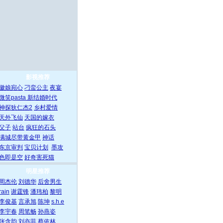
影视推荐
徽娘宛心
刁蛮公主
夜宴
微笑pasta
新结婚时代
神探狄仁杰2
乡村爱情
天外飞仙
天国的嫁衣
父子
站台
疯狂的石头
满城尽带黄金甲
神话
东京审判
宝贝计划
墨攻
色即是空
好奇害死猫
明星推荐
周杰伦
刘德华
后舍男生
rain
谢霆锋
潘玮柏
黎明
李俊基
言承旭
陈坤
s.h.e
李宇春
周笔畅
孙燕姿
张含韵
刘亦菲
蔡依林