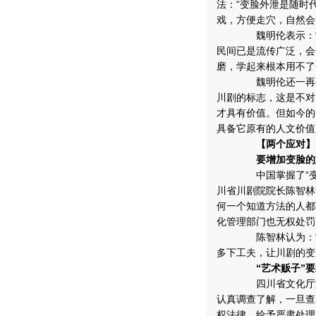
法：“变脸外泄是随时
戏，方便走穴，自然会
魏明伦表示：“这种
民间已是流传广泛，会
磨，学起来根本用不了
魏明伦还一再强调：
川剧的标志，这是不对
才具有价值。但如今的
具备它原有的人文价值
【两个应对】
要增加变脸的难
中国掌握了“变脸”
川省川剧院院长陈智林
何一个知道方法的人都
化管理部门也无权处罚
陈智林认为：“泄密
多下工夫，让川剧的变
“艺术贩子”要承
四川省文化厅文化艺
认真调查了解，一旦查
权法律，给予严肃处理