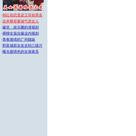
·
韩红初恋竟是王菲前男友
·
吉米整容要做气质女人
·
爆笑：娱乐圈的潜规则
·
裸聊女孩自爆业内规则
·
青春激情的广州靓妹
·
郭富城前女友去拍三级片
·
曝光最情色的女体家具