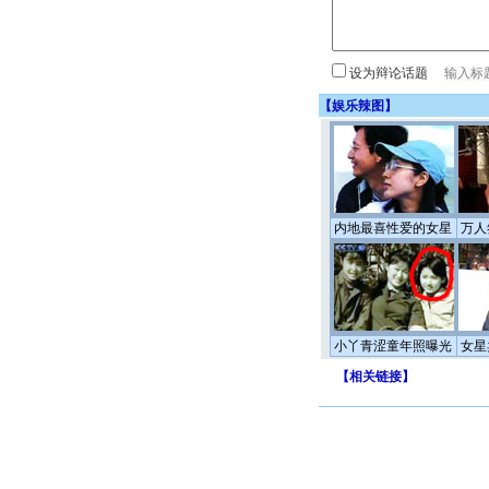
设为辩论话题
【
娱乐辣图
】
内地最喜性爱的女星
万人
小丫青涩童年照曝光
女星
【
相关链接
】