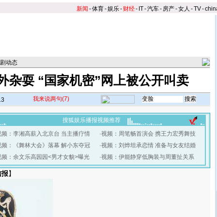
新闻
-
体育
-
娱乐
-
财经
-
IT
-
汽车
-
房产
-
女人
-
TV
-
chin
剧动态
外杂耍 “国家机密”网上被公开叫卖
我来说两句
(7)
13
搜狐娱乐播报视频推荐
视频：李湘高薪入北京台 当主播疗情
·
视频：周笔畅首演会 携王力宏秀舞技
视频：《舞林大会》落幕 解小东夺冠
·
视频：刘烨坦承恋情 准备与女友结婚
视频：余文乐高园园<男才女貌>曝光
·
视频：伊能静穿低胸装与周董扯关系
信报
】