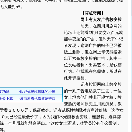
演者何洪庆，他能在一秒半的时间内变三张脸，而且毫无破绽，据
无人能打破。
【两桩奇闻】
网上有人发广告教变脸
前天，在四川川剧网的
论坛上还能看到“只要交八百元就
能学变脸”的广告，但昨天下午记
者发现，这则广告的帖子已经被
版主删除，但在网上却仍能搜索
出五六条教变脸的广告，其中一
位发帖者称：出卖艺术，是缺德
行为。但我现在急需钱，所以在
此开班授徒。
记者按照网站上教变脸
的一则广告电话拨了过去，一位
女士坦言他们并非正规学校，教
变脸的老师原先是川剧演员，教
学费３０００元，保证教会。记者试探性地跟对方商讨价钱，这位女
００元已经是最低价了，因为我们不光能教会变脸，连服装、道具都
练一个月后就能登台演出。”这位女士还说，对学员没有什么限制，
导。