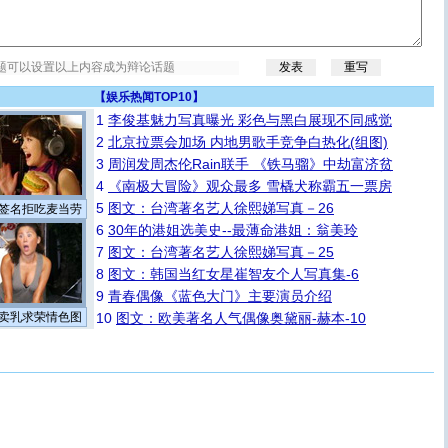
【
娱乐热闻TOP10
】
1
李俊基魅力写真曝光 彩色与黑白展现不同感觉
2
北京拉票会加场 内地男歌手竞争白热化(组图)
3
周润发周杰伦Rain联手 《铁马骝》中劫富济贫
4
《南极大冒险》观众最多 雪橇犬称霸五一票房
5
图文：台湾著名艺人徐熙娣写真－26
签名拒吃麦当劳
6
30年的港姐选美史--最薄命港姐：翁美玲
7
图文：台湾著名艺人徐熙娣写真－25
8
图文：韩国当红女星崔智友个人写真集-6
9
青春偶像《蓝色大门》主要演员介绍
卖乳求荣情色图
10
图文：欧美著名人气偶像奥黛丽-赫本-10