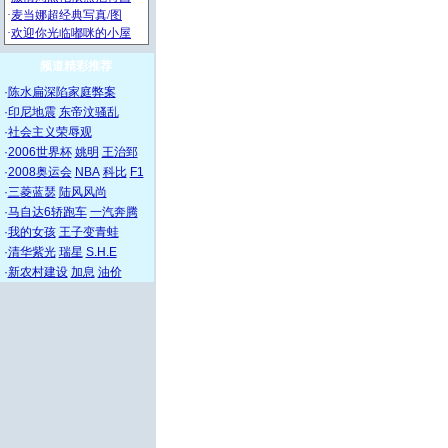
频道精彩推荐
·
陈水扁深陷家庭弊案
·
印尼地震
东帝汶骚乱
·
社会主义荣辱观
·
2006世界杯
姚明
王治郅
·
2008奥运会
NBA
科比
F1
·
三菱蓝瑟
陆风风尚
·
马自达6轿跑车
一汽奔腾
·
我的女孩
王子变青蛙
·
清华紫光
瑞星
S.H.E
·
新农村建设
加息
油价