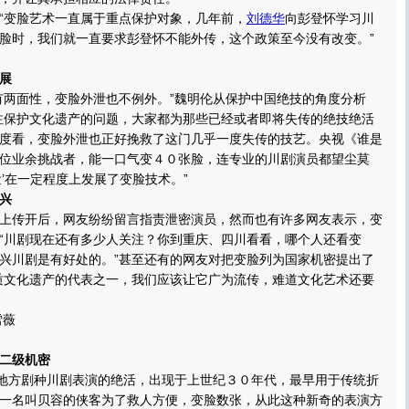
脸艺术一直属于重点保护对象，几年前，
刘德华
向彭登怀学习川
脸时，我们就一直要求彭登怀不能外传，这个政策至今没有改变。”
展
性，变脸外泄也不例外。”魏明伦从保护中国绝技的角度分析
注保护文化遗产的问题，大家都为那些已经或者即将失传的绝技绝活
度看，变脸外泄也正好挽救了这门几乎一度失传的技艺。央视《谁是
位业余挑战者，能一口气变４０张脸，连专业的川剧演员都望尘莫
泄’在一定程度上发展了变脸技术。”
兴
后，网友纷纷留言指责泄密演员，然而也有许多网友表示，变
“川剧现在还有多少人关注？你到重庆、四川看看，哪个人还看变
兴川剧是有好处的。”甚至还有的网友对把变脸列为国家机密提出了
质文化遗产的代表之一，我们应该让它广为流传，难道文化艺术还要
薇
二级机密
剧种川剧表演的绝活，出现于上世纪３０年代，最早用于传统折
一名叫贝容的侠客为了救人方便，变脸数张，从此这种新奇的表演方