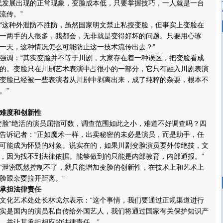
代发展出现的正常现象，变脸成本低，只要掌握技巧，一人就是一台
流传。”
外泄防不胜防，虽然国家明文禁止私授变脸，但事实上变脸在
一两手的人很多，我都会，无非就是变得好坏的问题。只要用心琢
一天，这种情况怎么可能防止这一技术流传出去？”
“其实变脸并不等于川剧，大家存在着一种误区，把变脸看成
的。变脸只在川剧艺术表演中占很小的一部分，它只有融入川剧表演
变脸已经被一些表演者从川剧中剥离出来，成了纯粹的杂耍，根本不
。”
度和创新性
绝活的演员屈指可数，调查范围如此之小，难道不好调查吗？四
告诉记者：“正如魔术一样，出卖秘密的未必是演员，而是助手，任
可能成为怀疑的对象。说实在的，如果川剧变脸演员要外传绝技，文
，因为找不到法律依据。能够做到的只能是内部教育，内部通报。”
既然控制不了，就只能增加变脸的创新性，在技术上和艺术上
脸跟杂耍拉开距离。”
担法律责任
术处处长林戈尔表示：“这个事情，我们要通过正规渠道进行
实是国内的演员私自传给外国艺人，我们将通过国家有关保护知识产
，并让其承担相应的法律责任。”