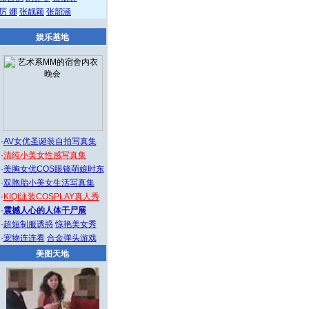
厉 娜
张靓颖
张韶涵
娱乐基地
·
AV女优圣诞装自拍写真集
·
清纯小美女性感写真集
·
美胸女优COS眼镜萌娘时东
·
双胞胎小美女生活写真集
·
KIQI泳装COSPLAY真人秀
·
震撼人心的人体干尸展
·
超短制服诱惑
惊艳美女秀
·
宠物连连看
合金弹头游戏
美图天地