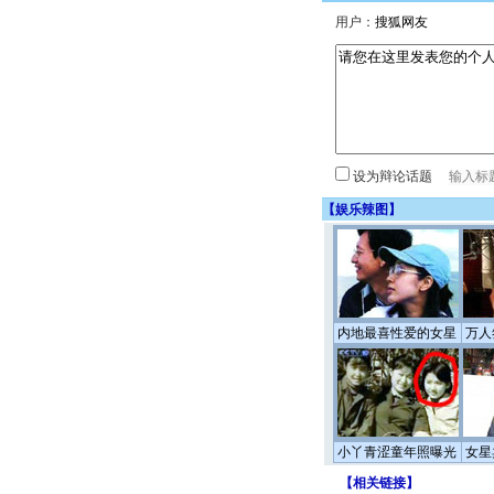
用户：
设为辩论话题
【
娱乐辣图
】
内地最喜性爱的女星
万人
小丫青涩童年照曝光
女星
【
相关链接
】