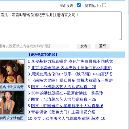
匿名发表：
隐藏地址：
【
娱乐热闻TOP10
】
1
李俊基魅力写真曝光 彩色与黑白展现不同感觉
2
北京拉票会加场 内地男歌手竞争白热化(组图)
3
周润发周杰伦Rain联手 《铁马骝》中劫富济贫
4
《南极大冒险》观众最多 雪橇犬称霸五一票房
5
图文：台湾著名艺人徐熙娣写真－26
签名拒吃麦当劳
6
30年的港姐选美史--最薄命港姐：翁美玲
7
图文：台湾著名艺人徐熙娣写真－25
8
图文：韩国当红女星崔智友个人写真集-6
9
青春偶像《蓝色大门》主要演员介绍
卖乳求荣情色图
10
图文：欧美著名人气偶像奥黛丽-赫本-10