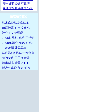
频道精彩推荐
·
陈水扁深陷家庭弊案
·
印尼地震
东帝汶骚乱
·
社会主义荣辱观
·
2006世界杯
姚明
王治郅
·
2008奥运会
NBA
科比
F1
·
三菱蓝瑟
陆风风尚
·
马自达6轿跑车
一汽奔腾
·
我的女孩
王子变青蛙
·
清华紫光
瑞星
S.H.E
·
新农村建设
加息
油价