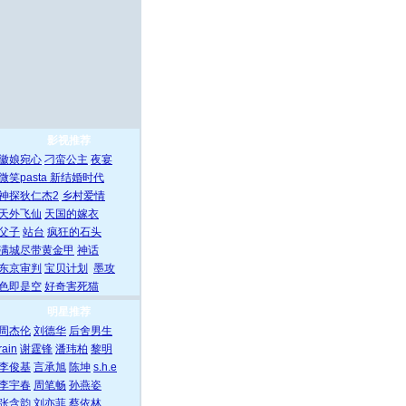
影视推荐
徽娘宛心
刁蛮公主
夜宴
微笑pasta
新结婚时代
神探狄仁杰2
乡村爱情
天外飞仙
天国的嫁衣
父子
站台
疯狂的石头
满城尽带黄金甲
神话
东京审判
宝贝计划
墨攻
色即是空
好奇害死猫
明星推荐
周杰伦
刘德华
后舍男生
rain
谢霆锋
潘玮柏
黎明
李俊基
言承旭
陈坤
s.h.e
李宇春
周笔畅
孙燕姿
张含韵
刘亦菲
蔡依林