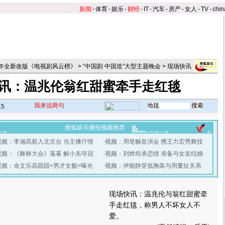
新闻
-
体育
-
娱乐
-
财经
-
IT
-
汽车
-
房产
-
女人
-
TV
-
chin
06年全新改版《电视剧风云榜》
>
“中国剧 中国造”大型主题晚会
>
现场快讯
讯：温兆伦翁红甜蜜牵手走红毯
我来说两句
15
搜狐娱乐播报视频推荐
视频：李湘高薪入北京台 当主播疗情
·
视频：周笔畅首演会 携王力宏秀舞技
视频：《舞林大会》落幕 解小东夺冠
·
视频：刘烨坦承恋情 准备与女友结婚
视频：余文乐高园园<男才女貌>曝光
·
视频：伊能静穿低胸装与周董扯关系
】
现场快讯：温兆伦与翁红甜蜜牵
手走红毯，称男人不坏女人不
爱。