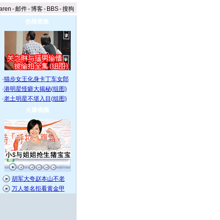
aren
-
邮件
-
博客
-
BBS
-
搜狗
热辣图集
·
猫步女王化身卡丁车女郎
·
港明星怪癖大揭秘(组图)
·
老土明星不堪入目(组图)
火爆视频
胡军大夸赵本山不老
万人签名拒看黄金甲