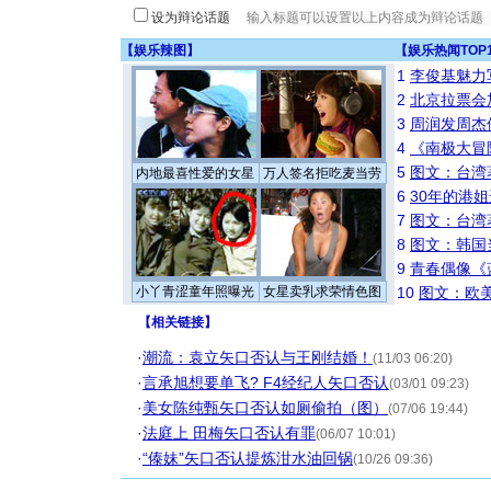
设为辩论话题
【
娱乐辣图
】
【
娱乐热闻TOP
1
李俊基魅力
2
北京拉票会
3
周润发周杰
4
《南极大冒
5
图文：台湾
内地最喜性爱的女星
万人签名拒吃麦当劳
6
30年的港
7
图文：台湾
8
图文：韩国
9
青春偶像《
小丫青涩童年照曝光
女星卖乳求荣情色图
10
图文：欧美
【
相关链接
】
·
潮流：袁立矢口否认与王刚结婚！
(11/03 06:20)
·
言承旭想要单飞? F4经纪人矢口否认
(03/01 09:23)
·
美女陈纯甄矢口否认如厕偷拍（图）
(07/06 19:44)
·
法庭上 田梅矢口否认有罪
(06/07 10:01)
·
“傣妹”矢口否认提炼泔水油回锅
(10/26 09:36)