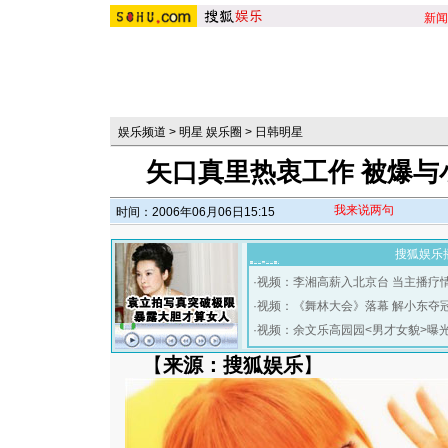
新闻
娱乐频道
>
明星 娱乐圈
>
日韩明星
矢口真里热衷工作 被爆与
我来说两句
时间：2006年06月06日15:15
搜狐娱乐
·
视频：李湘高薪入北京台 当主播疗
·
视频：《舞林大会》落幕 解小东夺
·
视频：余文乐高园园<男才女貌>曝
【
来源：搜狐娱乐
】