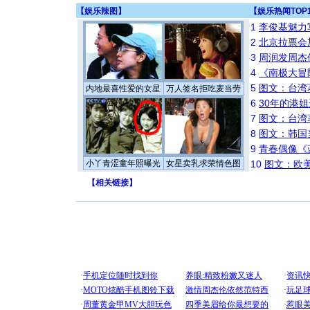
【
娱乐辣图
】
【
娱乐热闻TOP
1
李俊基魅力
2
北京拉票会
3
周润发周杰
4
《南极大冒
5
图文：台湾
内地最喜性爱的女星
万人签名拒吃麦当劳
6
30年的港
7
图文：台湾
8
图文：韩国
9
青春偶像《
小丫青涩童年照曝光
女星卖乳求荣情色图
10
图文：欧美
【
相关链接
】