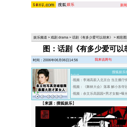
新闻
娱乐频道
>
戏剧 drama
>
话剧《有多少爱可以胡来》
>
精彩图
图：话剧《有多少爱可以
我来说两句
时间：2006年06月06日14:56
搜狐娱乐
·
视频：李湘高薪入北京台 当主播疗
·
视频：《舞林大会》落幕 解小东夺
·
视频：余文乐高园园<男才女貌>曝
【
来源：搜狐娱乐
】