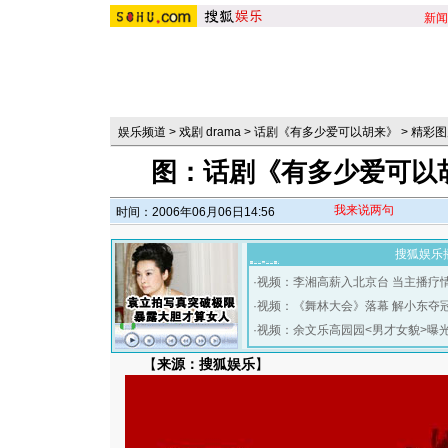
新闻
娱乐频道
>
戏剧 drama
>
话剧《有多少爱可以胡来》
>
精彩图
图：话剧《有多少爱可以
我来说两句
时间：2006年06月06日14:56
搜狐娱乐
·
视频：李湘高薪入北京台 当主播疗
·
视频：《舞林大会》落幕 解小东夺
·
视频：余文乐高园园<男才女貌>曝
【
来源：搜狐娱乐
】