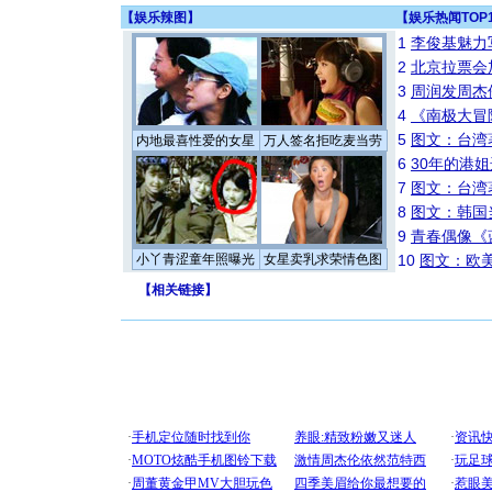
【
娱乐辣图
】
【
娱乐热闻TOP
1
李俊基魅力
2
北京拉票会
3
周润发周杰
4
《南极大冒
5
图文：台湾
内地最喜性爱的女星
万人签名拒吃麦当劳
6
30年的港
7
图文：台湾
8
图文：韩国
9
青春偶像《
小丫青涩童年照曝光
女星卖乳求荣情色图
10
图文：欧美
【
相关链接
】