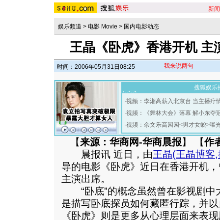
新闻
娱乐频道
>
电影 Movie
>
国内电影动态
王晶《卧虎》香港开机 主
我来说两句
时间：2006年05月31日08:25
搜狐娱乐
·
视频：李湘高薪入北京台 当主播疗
·
视频：《舞林大会》落幕 解小东夺
·
视频：余文乐高园园<男才女貌>曝
【
来源：华商网-华商晨报
】 【
作
晨报讯 近日，由
王晶
(
王晶博客
,
导的电影《卧虎》近日在香港开机，
主演出席。
“卧底”的概念虽然曾在影视剧中
是描写卧底探员如何藏匿行踪，并以
《卧虎》则是更多从心理层面来表现