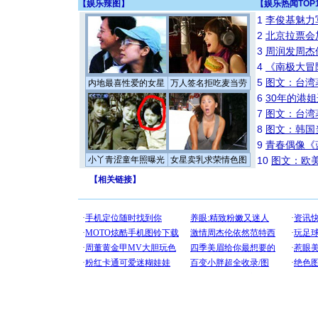
【
娱乐辣图
】
【
娱乐热闻TOP
1
李俊基魅力
2
北京拉票会
3
周润发周杰
4
《南极大冒
5
图文：台湾
内地最喜性爱的女星
万人签名拒吃麦当劳
6
30年的港
7
图文：台湾
8
图文：韩国
9
青春偶像《
小丫青涩童年照曝光
女星卖乳求荣情色图
10
图文：欧美
【
相关链接
】