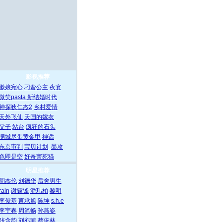
影视推荐
徽娘宛心
刁蛮公主
夜宴
微笑pasta
新结婚时代
神探狄仁杰2
乡村爱情
天外飞仙
天国的嫁衣
父子
站台
疯狂的石头
满城尽带黄金甲
神话
东京审判
宝贝计划
墨攻
色即是空
好奇害死猫
明星推荐
周杰伦
刘德华
后舍男生
rain
谢霆锋
潘玮柏
黎明
李俊基
言承旭
陈坤
s.h.e
李宇春
周笔畅
孙燕姿
张含韵
刘亦菲
蔡依林