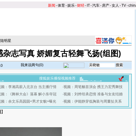
新闻
-
体育
-
娱乐
-
财经
-
IT
-
汽车
-
房产
-
女人
-
TV
-
chin
大陆明星
杂志写真 娇媚复古轻舞飞扬(组图)
我来说两句(
0
)
10
搜狐娱乐播报视频推荐
视频：李湘高薪入北京台 当主播疗情
·
视频：周笔畅首演会 携王力宏秀舞技
视频：《舞林大会》落幕 解小东夺冠
·
视频：刘烨坦承恋情 准备与女友结婚
视频：余文乐高园园<男才女貌>曝光
·
视频：伊能静穿低胸装与周董扯关系
图
】