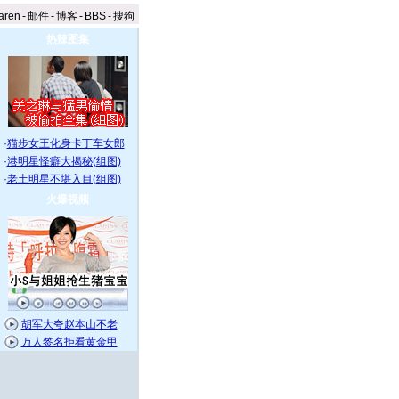
aren
-
邮件
-
博客
-
BBS
-
搜狗
热辣图集
·
猫步女王化身卡丁车女郎
·
港明星怪癖大揭秘(组图)
·
老土明星不堪入目(组图)
火爆视频
胡军大夸赵本山不老
万人签名拒看黄金甲