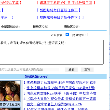
全部跟贴
(
0
条)
精华区
(
0
条)
辩论区
(
0
条)
匿名发表：
隐藏地址：
【
娱乐热闻TOP10
】
1
李俊基魅力写真曝光 彩色与黑白展现不同感觉
2
北京拉票会加场 内地男歌手竞争白热化(组图)
3
周润发周杰伦Rain联手 《铁马骝》中劫富济贫
4
《南极大冒险》观众最多 雪橇犬称霸五一票房
5
图文：台湾著名艺人徐熙娣写真－26
签名拒吃麦当劳
6
30年的港姐选美史--最薄命港姐：翁美玲