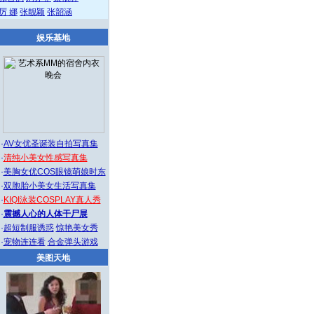
厉 娜
张靓颖
张韶涵
娱乐基地
·
AV女优圣诞装自拍写真集
·
清纯小美女性感写真集
·
美胸女优COS眼镜萌娘时东
·
双胞胎小美女生活写真集
·
KIQI泳装COSPLAY真人秀
·
震撼人心的人体干尸展
·
超短制服诱惑
惊艳美女秀
·
宠物连连看
合金弹头游戏
美图天地