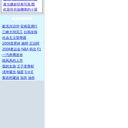
频道精彩推荐
·
默克尔访华
安南亚洲行
·
三峡大坝完工
台风珍珠
·
社会主义荣辱观
·
2006世界杯
姚明
王治郅
·
2008奥运会
NBA
科比
F1
·
一汽奔腾发布
·
陆风风尚上市
·
我的女孩
王子变青蛙
·
清华紫光
瑞星
S.H.E
·
新农村建设
加息
油价