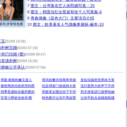
7
图文：台湾著名艺人徐熙娣写真－25
8
图文：韩国当红女星崔智友个人写真集-6
9
青春偶像《蓝色大门》主要演员介绍
卖乳求荣情色图
10
图文：欧美著名人气偶像奥黛丽-赫本-10
三宝
(01/09 10:06)
与朴树完婚
(02/03 07:19)
初已结婚 (图)
(03/09 09:47)
敏首谈朴树
(03/09 10:28)
”吴晓敏公开承认
(03/09 07:59)