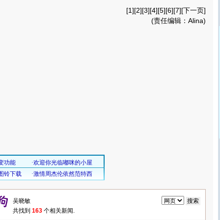
[1][
2
][
3
][
4
][
5
][
6
][
7
][
下一页
]
(责任编辑：Alina)
共找到
163
个相关新闻.