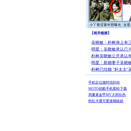
小丫青涩童年照曝光
女星
【
相关链接
】
·
吴晓敏：朴树身上有
·
明星：吴晓敏承认已
·
朴树吴晓敏公开承认年
·
明星：新婚妻子吴晓
·
朴树已结婚 “朴太太