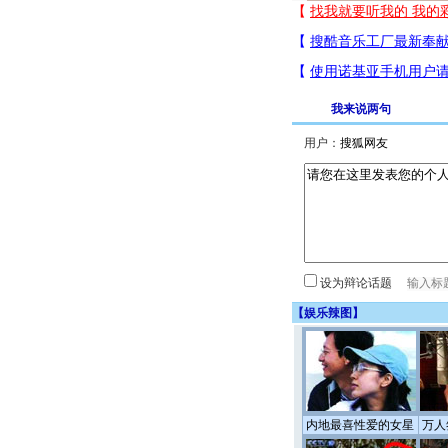
我来说两句
用户：
设为辩论话题
【
娱乐辣图
】
内地最喜性爱的女星
万人