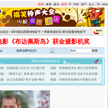
新闻
-
体育
-
娱乐
-
财经
-
IT
-
汽车
-
房产
-
女人
-
TV
-
chin
坛动态
>
第59届法国戛纳电影节
>
闭幕现场快讯-第59届戛纳电影节
电影《布达佩斯岛》获金摄影机奖
我来说两句(
(2)
)
48
搜狐娱乐播报视频推荐
视频：李湘高薪入北京台 当主播疗情
·
视频：周笔畅首演会 携王力宏秀舞技
视频：《舞林大会》落幕 解小东夺冠
·
视频：刘烨坦承恋情 准备与女友结婚
视频：余文乐高园园<男才女貌>曝光
·
视频：伊能静穿低胸装与周董扯关系
】