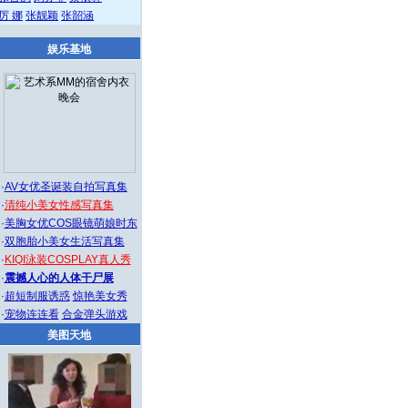
厉 娜
张靓颖
张韶涵
娱乐基地
·
AV女优圣诞装自拍写真集
·
清纯小美女性感写真集
·
美胸女优COS眼镜萌娘时东
·
双胞胎小美女生活写真集
·
KIQI泳装COSPLAY真人秀
·
震撼人心的人体干尸展
·
超短制服诱惑
惊艳美女秀
·
宠物连连看
合金弹头游戏
美图天地