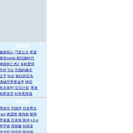
影视推荐
徽娘宛心
刁蛮公主
夜宴
微笑pasta
新结婚时代
神探狄仁杰2
乡村爱情
天外飞仙
天国的嫁衣
父子
站台
疯狂的石头
满城尽带黄金甲
神话
东京审判
宝贝计划
墨攻
色即是空
好奇害死猫
明星推荐
周杰伦
刘德华
后舍男生
rain
谢霆锋
潘玮柏
黎明
李俊基
言承旭
陈坤
s.h.e
李宇春
周笔畅
孙燕姿
张含韵
刘亦菲
蔡依林