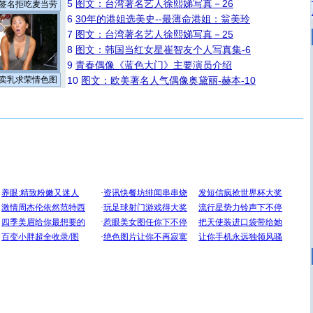
5
图文：台湾著名艺人徐熙娣写真－26
签名拒吃麦当劳
6
30年的港姐选美史--最薄命港姐：翁美玲
7
图文：台湾著名艺人徐熙娣写真－25
8
图文：韩国当红女星崔智友个人写真集-6
9
青春偶像《蓝色大门》主要演员介绍
卖乳求荣情色图
10
图文：欧美著名人气偶像奥黛丽-赫本-10