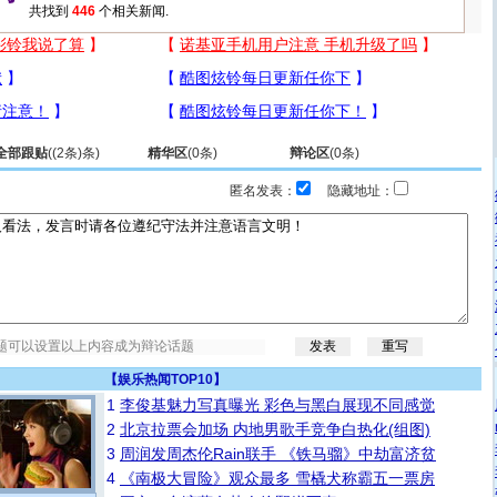
共找到
446
个相关新闻.
全部跟贴
(
(2条)
条)
精华区
(
0
条)
辩论区
(
0
条)
匿名发表：
隐藏地址：
【
娱乐热闻TOP10
】
1
李俊基魅力写真曝光 彩色与黑白展现不同感觉
2
北京拉票会加场 内地男歌手竞争白热化(组图)
3
周润发周杰伦Rain联手 《铁马骝》中劫富济贫
4
《南极大冒险》观众最多 雪橇犬称霸五一票房