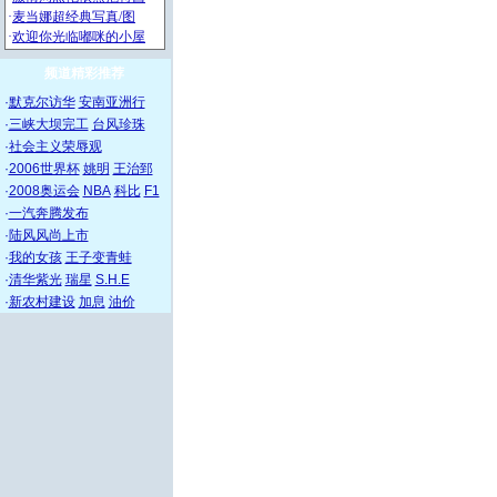
频道精彩推荐
·
默克尔访华
安南亚洲行
·
三峡大坝完工
台风珍珠
·
社会主义荣辱观
·
2006世界杯
姚明
王治郅
·
2008奥运会
NBA
科比
F1
·
一汽奔腾发布
·
陆风风尚上市
·
我的女孩
王子变青蛙
·
清华紫光
瑞星
S.H.E
·
新农村建设
加息
油价