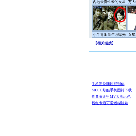
内地最喜性爱的女星
万人
小丫青涩童年照曝光
女星
【
相关链接
】