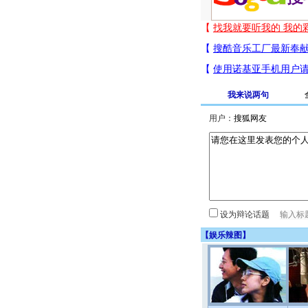
我来说两句
用户：
设为辩论话题
【
娱乐辣图
】