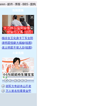
aren
-
邮件
-
博客
-
BBS
-
搜狗
热辣图集
·
猫步女王化身卡丁车女郎
·
港明星怪癖大揭秘(组图)
·
老土明星不堪入目(组图)
火爆视频
胡军大夸赵本山不老
万人签名拒看黄金甲