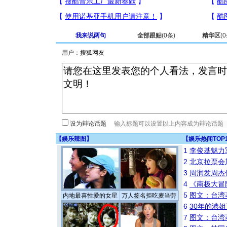
我来说两句
全部跟贴
(
0
条)
精华区
(
0
用户：
设为辩论话题
【
娱乐辣图
】
【
娱乐热闻TOP
1
李俊基魅力
2
北京拉票会
3
周润发周杰
4
《南极大冒
5
图文：台湾
内地最喜性爱的女星
万人签名拒吃麦当劳
6
30年的港
7
图文：台湾