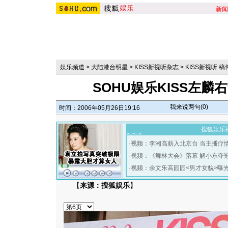
新闻
娱乐频道
>
大陆港台明星
>
KISS新视听杂志
>
KISS新视听 
SOHU娱乐KISS左
我来说两句(
0
)
时间：2006年05月26日19:16
搜狐娱乐
·
视频：李湘高薪入北京台 当主播疗
·
视频：《舞林大会》落幕 解小东夺
·
视频：余文乐高园园<男才女貌>曝
【
来源：搜狐娱乐
】