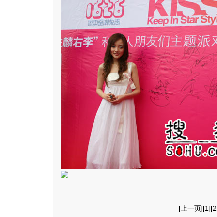
[
上一页
][
1
][
2