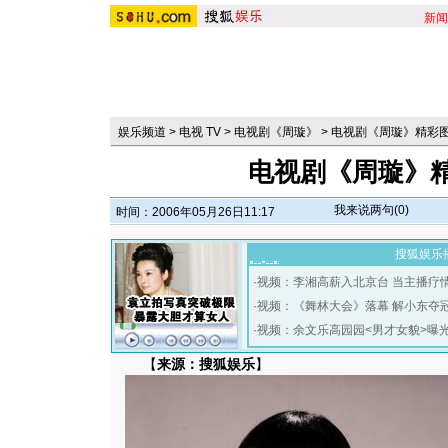
新闻
娱乐频道
>
电视 TV
>
电视剧《周璇》
>
电视剧《周璇》精彩
电视剧《周璇》精
我来说两句(
0
)
时间：2006年05月26日11:17
搜狐娱乐
·
视频：李湘高薪入北京台 当主播疗
·
视频：《舞林大会》落幕 解小东夺
·
视频：余文乐高园园<男才女貌>曝
【
来源：搜狐娱乐
】