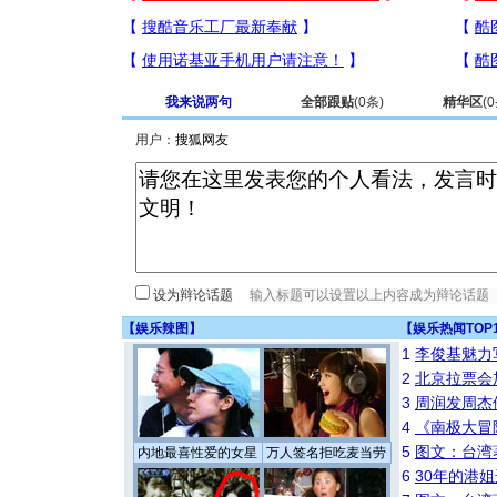
我来说两句
全部跟贴
(
0
条)
精华区
(
0
用户：
设为辩论话题
【
娱乐辣图
】
【
娱乐热闻TOP
1
李俊基魅力
2
北京拉票会
3
周润发周杰
4
《南极大冒
5
图文：台湾
内地最喜性爱的女星
万人签名拒吃麦当劳
6
30年的港