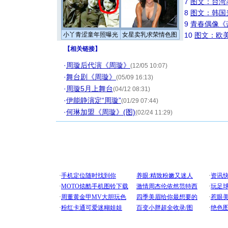
7
图文：台湾
8
图文：韩国
9
青春偶像《
小丫青涩童年照曝光
女星卖乳求荣情色图
10
图文：欧美
【
相关链接
】
·
周璇后代演《周璇》
(12/05 10:07)
·
舞台剧《周璇》
(05/09 16:13)
·
周璇5月上舞台
(04/12 08:31)
·
伊能静演定“周璇”
(01/29 07:44)
·
何琳加盟《周璇》(图)
(02/24 11:29)