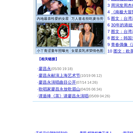
3
周润发周杰
4
《南极大冒
5
图文：台湾
内地最喜性爱的女星
万人签名拒吃麦当劳
6
30年的港
7
图文：台湾
8
图文：韩国
9
青春偶像《
小丫青涩童年照曝光
女星卖乳求荣情色图
10
图文：欧美
【
相关链接
】
·
廖昌永
(05/30 19:18)
·
廖昌永献演上海艺术节
(10/19 06:12)
·
廖昌永演唱曲目公开
(07/14 14:26)
·
歌唱家廖昌永放歌眉山
(04/26 06:34)
·
谭盾捧《茶》请廖昌永演唱
(05/09 04:26)