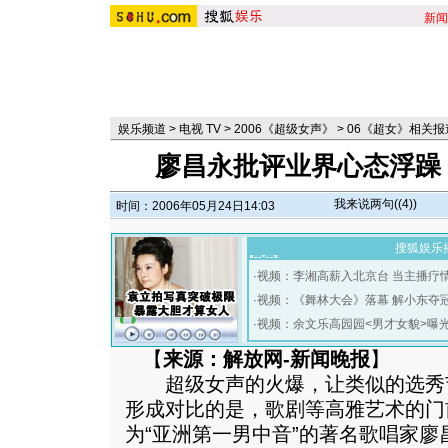
新闻
娱乐频道
>
电视 TV
>
2006《超级女声》
>
06《超女》相关报
廖昌永批评业界心态浮躁 
我来说两句(
(4)
)
时间：2006年05月24日14:03
搜狐娱乐
·
视频：李湘高薪入北京台 当主播疗
·
视频：《舞林大会》落幕 解小东夺
·
视频：余文乐高园园<男才女貌>曝
【
来源：解放网-新闻晚报
】
超级女声的火爆，让类似的选秀
形成对比的是，歌剧等高雅艺术的门
为“亚洲第一男中音”的著名歌唱家