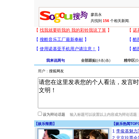
共找到
156
个相关新闻.
我来说两句
全部跟贴
(
(4条)
条)
精华区
(
0
用户：
设为辩论话题
【
娱乐辣图
】
【
娱乐热闻TOP
1
李俊基魅力
2
北京拉票会