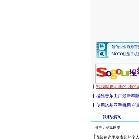
我来说两句
用户：