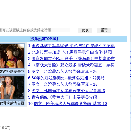
【
娱乐热闻TOP10
】
1
李俊基魅力写真曝光 彩色与黑白展现不同感觉
2
北京拉票会加场 内地男歌手竞争白热化(组图)
3
周润发周杰伦Rain联手 《铁马骝》中劫富济贫
4
《南极大冒险》观众最多 雪橇犬称霸五一票房
5
图文：台湾著名艺人徐熙娣写真－26
签名拒吃麦当劳
6
30年的港姐选美史--最薄命港姐：翁美玲
7
图文：台湾著名艺人徐熙娣写真－25
8
图文：韩国当红女星崔智友个人写真集-6
9
青春偶像《蓝色大门》主要演员介绍
卖乳求荣情色图
10
图文：欧美著名人气偶像奥黛丽-赫本-10
 19:37)