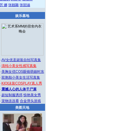
厉 娜
张靓颖
张韶涵
娱乐基地
·
AV女优圣诞装自拍写真集
·
清纯小美女性感写真集
·
美胸女优COS眼镜萌娘时东
·
双胞胎小美女生活写真集
·
KIQI泳装COSPLAY真人秀
·
震撼人心的人体干尸展
·
超短制服诱惑
惊艳美女秀
·
宠物连连看
合金弹头游戏
美图天地