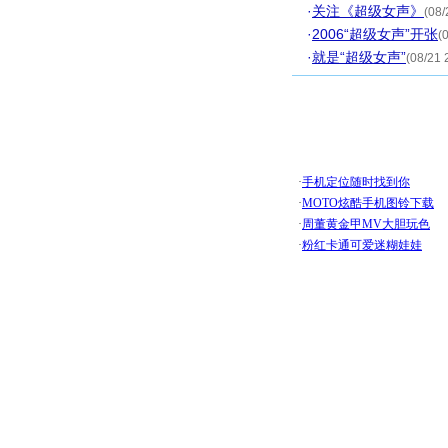
·
关注《超级女声》
(08/
·
2006“超级女声”开张
(
·
就是“超级女声”
(08/21 