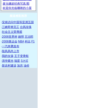
频道精彩推荐
·
安南访问中国等亚洲五国
·
三峡即将完工
台风珍珠
·
社会主义荣辱观
·
2006世界杯
姚明
王治郅
·
2008奥运会
NBA
科比
F1
·
一汽奔腾发布
·
陆风风尚上市
·
我的女孩
王子变青蛙
·
清华紫光
瑞星
S.H.E
·
新农村建设
加息
油价