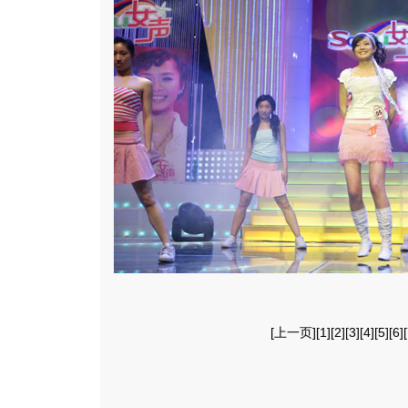
[
上一页
][
1
][
2
][
3
][
4
][
5
][
6
][