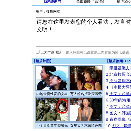
我来说两句
全部跟贴
(
(4条)
条)
精华区
(
0
用户：
设为辩论话题
【
娱乐辣图
】
【
娱乐热闻TOP
1
李俊基魅力
2
北京拉票会
3
周润发周杰
4
《南极大冒
5
图文：台湾
内地最喜性爱的女星
万人签名拒吃麦当劳
6
30年的港
7
图文：台湾
8
图文：韩国
9
青春偶像《
小丫青涩童年照曝光
女星卖乳求荣情色图
10
图文：欧美