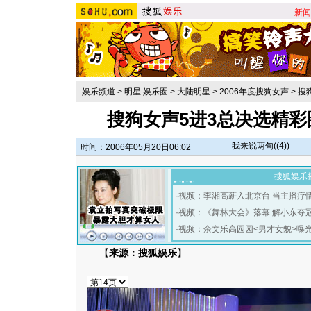
新闻
娱乐频道
>
明星 娱乐圈
>
大陆明星
>
2006年度搜狗女声
>
搜
搜狗女声5进3总决选精彩
我来说两句(
(4)
)
时间：2006年05月20日06:02
搜狐娱乐
·
视频：李湘高薪入北京台 当主播疗
·
视频：《舞林大会》落幕 解小东夺
·
视频：余文乐高园园<男才女貌>曝
【
来源：搜狐娱乐
】