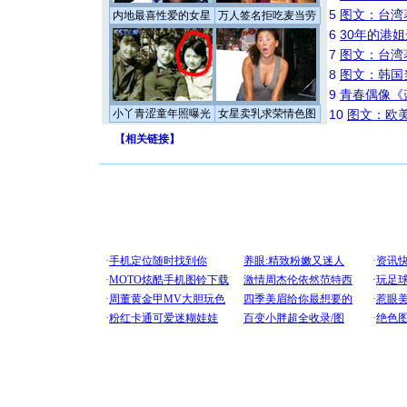
5
图文：台湾
内地最喜性爱的女星
万人签名拒吃麦当劳
6
30年的港
7
图文：台湾
8
图文：韩国
9
青春偶像《
小丫青涩童年照曝光
女星卖乳求荣情色图
10
图文：欧美
【
相关链接
】