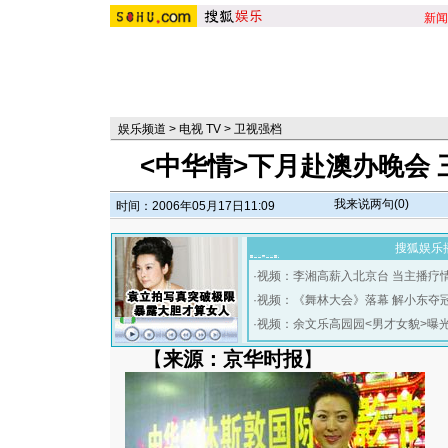
新闻
娱乐频道
>
电视 TV
>
卫视强档
<中华情>下月赴澳办晚会
我来说两句(
0
)
时间：2006年05月17日11:09
搜狐娱乐
·
视频：李湘高薪入北京台 当主播疗
·
视频：《舞林大会》落幕 解小东夺
·
视频：余文乐高园园<男才女貌>曝
【
来源：京华时报
】