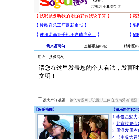
共找到
个相关新闻.
我来说两句
全部跟贴
(
0
条)
精华区
(
0
用户：
设为辩论话题
【
娱乐辣图
】
【
娱乐热闻TOP
1
李俊基魅力
2
北京拉票会
3
周润发周杰
4
《南极大冒