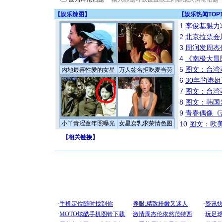
【
娱乐辣图
】
【
娱乐热闻TOP
1
李俊基魅力
2
北京拉票会
3
周润发周杰
4
《南极大冒
5
图文：台湾
内地最喜性爱的女星
万人签名拒吃麦当劳
6
30年的港
7
图文：台湾
8
图文：韩国
9
青春偶像《
小丫青涩童年照曝光
女星卖乳求荣情色图
10
图文：欧美
【
相关链接
】