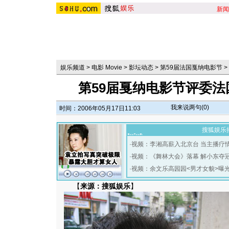
新闻
娱乐频道
>
电影 Movie
>
影坛动态
>
第59届法国戛纳电影节
>
第59届戛纳电影节评委法
我来说两句(
0
)
时间：2006年05月17日11:03
搜狐娱乐
·
视频：李湘高薪入北京台 当主播疗
·
视频：《舞林大会》落幕 解小东夺
·
视频：余文乐高园园<男才女貌>曝
【
来源：搜狐娱乐
】