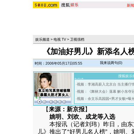
新闻
娱乐频道
>
电视 TV
>
卫视强档
《加油好男儿》新添名人榜
我来说两句(
0
)
时间：2006年05月17日05:55
搜狐娱乐
·
视频：李湘高薪入北京台 当主播疗
·
视频：《舞林大会》落幕 解小东夺
·
视频：余文乐高园园<男才女貌>曝
【
来源：新京报
】
姚明、刘欢、成龙等入选
本报讯（记者刘玮）昨日，由东
儿》推出了“好男儿名人榜”，姚明