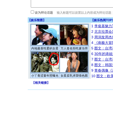
设为辩论话题
【
娱乐辣图
】
【
娱乐热闻TOP
1
李俊基魅力
2
北京拉票会
3
周润发周杰
4
《南极大冒
5
图文：台湾
内地最喜性爱的女星
万人签名拒吃麦当劳
6
30年的港
7
图文：台湾
8
图文：韩国
9
青春偶像《
小丫青涩童年照曝光
女星卖乳求荣情色图
10
图文：欧美
【
相关链接
】