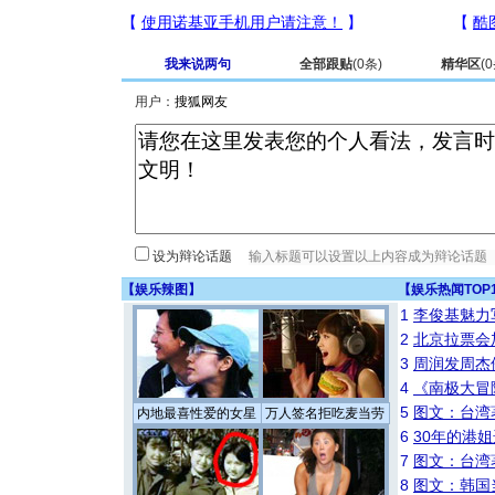
我来说两句
全部跟贴
(
0
条)
精华区
(
0
用户：
设为辩论话题
【
娱乐辣图
】
【
娱乐热闻TOP
1
李俊基魅力
2
北京拉票会
3
周润发周杰
4
《南极大冒
5
图文：台湾
内地最喜性爱的女星
万人签名拒吃麦当劳
6
30年的港
7
图文：台湾
8
图文：韩国