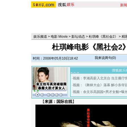
新闻
娱乐频道
>
电影 Movie
>
影坛动态
>
杜琪峰《黑社会2》
>
精
杜琪峰电影《黑社会2》
我来说两句(
0
)
时间：2006年05月10日18:42
搜狐娱乐
·
视频：李湘高薪入北京台 当主播疗
·
视频：《舞林大会》落幕 解小东夺
·
视频：余文乐高园园<男才女貌>曝
【
来源：国际在线
】