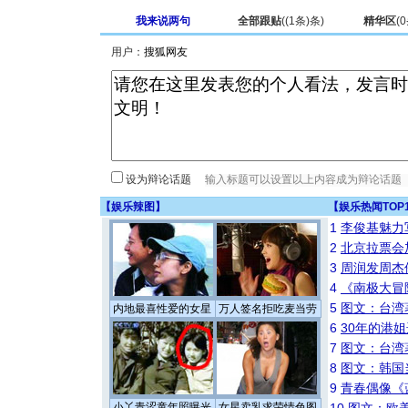
我来说两句
全部跟贴
(
(1条)
条)
精华区
(
0
用户：
设为辩论话题
【
娱乐辣图
】
【
娱乐热闻TOP
1
李俊基魅力
2
北京拉票会
3
周润发周杰
4
《南极大冒
5
图文：台湾
内地最喜性爱的女星
万人签名拒吃麦当劳
6
30年的港
7
图文：台湾
8
图文：韩国
9
青春偶像《
小丫青涩童年照曝光
女星卖乳求荣情色图