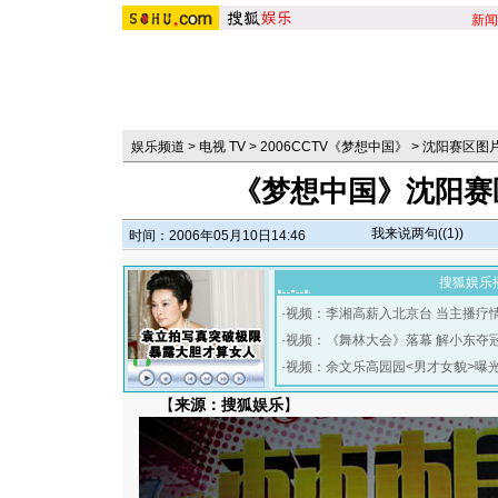
新闻
娱乐频道
>
电视 TV
>
2006CCTV《梦想中国》
>
沈阳赛区图
《梦想中国》沈阳赛
我来说两句(
(1)
)
时间：2006年05月10日14:46
搜狐娱乐
·
视频：李湘高薪入北京台 当主播疗
·
视频：《舞林大会》落幕 解小东夺
·
视频：余文乐高园园<男才女貌>曝
【
来源：搜狐娱乐
】