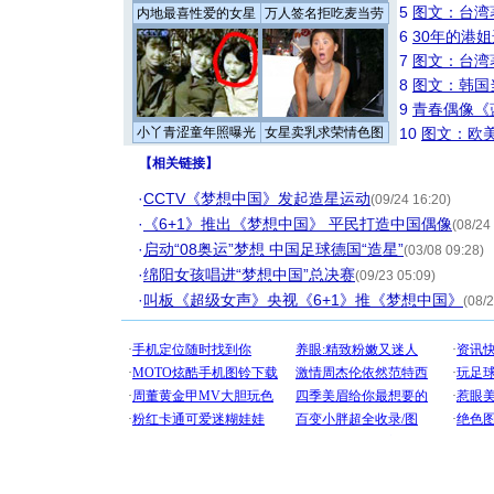
5
图文：台湾
内地最喜性爱的女星
万人签名拒吃麦当劳
6
30年的港
7
图文：台湾
8
图文：韩国
9
青春偶像《
小丫青涩童年照曝光
女星卖乳求荣情色图
10
图文：欧美
【
相关链接
】
·
CCTV《梦想中国》发起造星运动
(09/24 16:20)
·
《6+1》推出《梦想中国》 平民打造中国偶像
(08/24
·
启动“08奥运”梦想 中国足球德国“造星”
(03/08 09:28)
·
绵阳女孩唱进“梦想中国”总决赛
(09/23 05:09)
·
叫板《超级女声》央视《6+1》推《梦想中国》
(08/