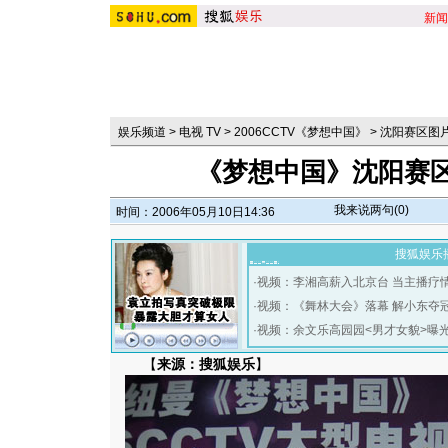
新闻
娱乐频道
>
电视 TV
>
2006CCTV《梦想中国》
>
沈阳赛区图
《梦想中国》沈阳赛区
我来说两句(
0
)
时间：2006年05月10日14:36
搜狐娱乐
·
视频：李湘高薪入北京台 当主播疗
·
视频：《舞林大会》落幕 解小东夺
·
视频：余文乐高园园<男才女貌>曝
【
来源：搜狐娱乐
】