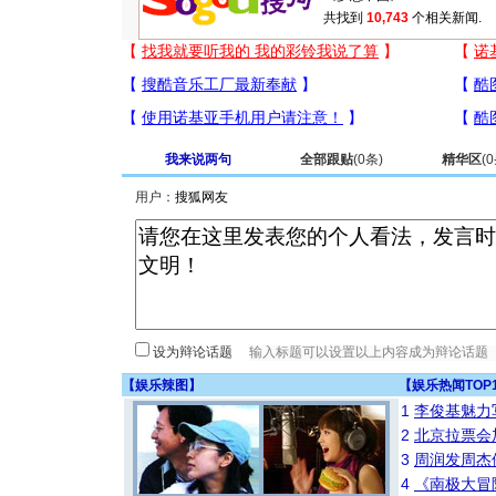
共找到
10,743
个相关新闻.
我来说两句
全部跟贴
(
0
条)
精华区
(
0
用户：
设为辩论话题
【
娱乐辣图
】
【
娱乐热闻TOP
1
李俊基魅力
2
北京拉票会
3
周润发周杰
4
《南极大冒