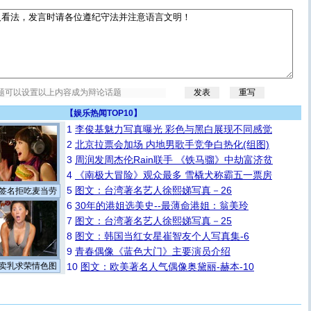
【
娱乐热闻TOP10
】
1
李俊基魅力写真曝光 彩色与黑白展现不同感觉
2
北京拉票会加场 内地男歌手竞争白热化(组图)
3
周润发周杰伦Rain联手 《铁马骝》中劫富济贫
4
《南极大冒险》观众最多 雪橇犬称霸五一票房
5
图文：台湾著名艺人徐熙娣写真－26
签名拒吃麦当劳
6
30年的港姐选美史--最薄命港姐：翁美玲
7
图文：台湾著名艺人徐熙娣写真－25
8
图文：韩国当红女星崔智友个人写真集-6
9
青春偶像《蓝色大门》主要演员介绍
卖乳求荣情色图
10
图文：欧美著名人气偶像奥黛丽-赫本-10