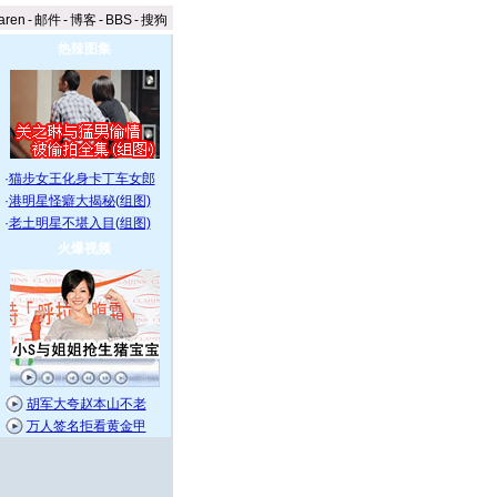
aren
-
邮件
-
博客
-
BBS
-
搜狗
热辣图集
·
猫步女王化身卡丁车女郎
·
港明星怪癖大揭秘(组图)
·
老土明星不堪入目(组图)
火爆视频
胡军大夸赵本山不老
万人签名拒看黄金甲