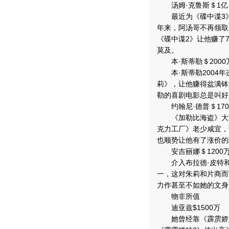
汤姆·克鲁斯＄1亿
最近为《碟中谍3》
年来，阿汤哥不再领取
《碟中谍2》让他赚了
莫及。
本·斯蒂勒＄2000
本·斯蒂勒2004年
莉》，让他赚得盆满钵
勒的喜剧电影总是叫好
约翰尼·德普＄170
《加勒比海盗》大获
克力工厂》老少咸宜，
也顺势让他有了涨价的
安吉丽娜＄1200
介入布拉德·皮特和珍
一，这对朱莉和片商而
力作甚至不如她的文身
物非所值
迪亚兹$1500万
她曾经靠《霹雳娇娃