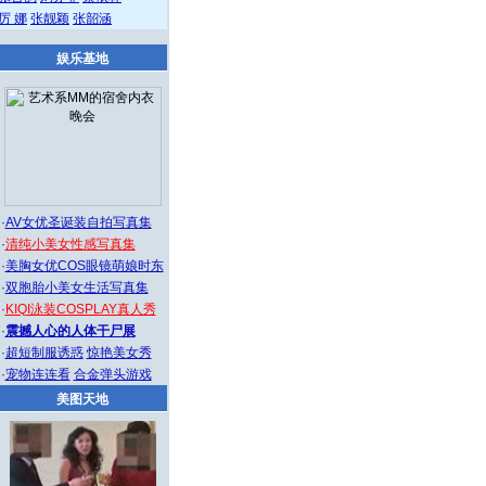
厉 娜
张靓颖
张韶涵
娱乐基地
·
AV女优圣诞装自拍写真集
·
清纯小美女性感写真集
·
美胸女优COS眼镜萌娘时东
·
双胞胎小美女生活写真集
·
KIQI泳装COSPLAY真人秀
·
震撼人心的人体干尸展
·
超短制服诱惑
惊艳美女秀
·
宠物连连看
合金弹头游戏
美图天地