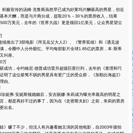
积极宣传的汤姆·克鲁斯虽然早已成为好莱坞片酬最高的男星，但近
基本片酬，而是与片商分成，提取20％－30％的票房收入，结果
7500万美元，去年的《世界大战》更是领回1亿美元，让众男星望尘
万
连续推出了3部电影《拜见岳父大人2》、《警界双雄》和《遇见波
满，令圈中人分外眼红。平均每部影片全球1.85亿的票房，本·斯蒂
又叫座。
0万
成功，令约翰尼·德普成功晋升超级巨星行列，去年的《查理和巧
证明了这位桀骜不驯的男星具有更广泛的受众群，《加勒比海盗2》
理由。
万
妮弗·安妮斯顿婚姻后，安吉丽娜·朱莉成为曝光率最高的明星之
言，都是再好不过的事了，因为在《史密斯夫妇》之前，朱莉的票房
更出名。
》赚了不少，但没人有兴趣看她主演的其他电影，自2003年接拍