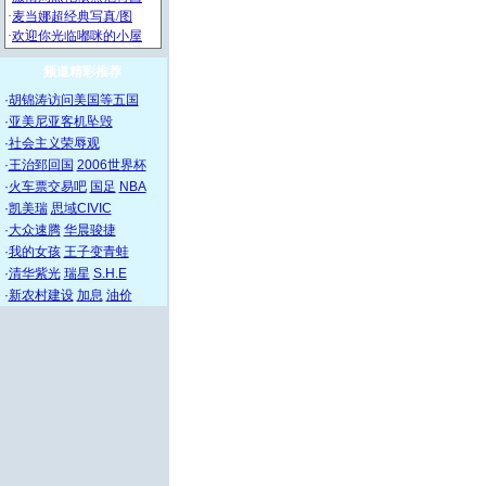
频道精彩推荐
·
胡锦涛访问美国等五国
·
亚美尼亚客机坠毁
·
社会主义荣辱观
·
王治郅回国
2006世界杯
·
火车票交易吧
国足
NBA
·
凯美瑞
思域CIVIC
·
大众速腾
华晨骏捷
·
我的女孩
王子变青蛙
·
清华紫光
瑞星
S.H.E
·
新农村建设
加息
油价