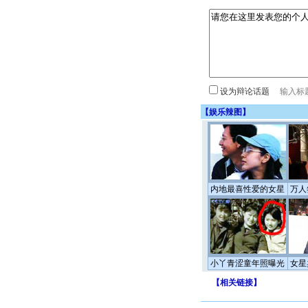
设为辩论话题
【
娱乐辣图
】
内地最喜性爱的女星
万人
小丫青涩童年照曝光
女星
【
相关链接
】