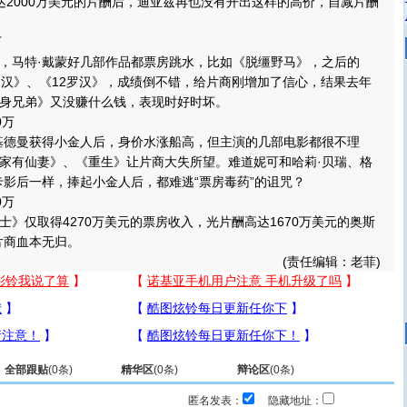
达2000万美元的片酬后，迪亚兹再也没有开出这样的高价，自减片酬
万
马特·戴蒙好几部作品都票房跳水，比如《脱缰野马》，之后的
罗汉》、《12罗汉》，成绩倒不错，给片商刚增加了信心，结果去年
身兄弟》又没赚什么钱，表现时好时坏。
0万
德曼获得小金人后，身价水涨船高，但主演的几部电影都很不理
家有仙妻》、《重生》让片商大失所望。难道妮可和哈莉·贝瑞、格
卡影后一样，捧起小金人后，都难逃“票房毒药”的诅咒？
0万
仅取得4270万美元的票房收入，光片酬高达1670万美元的奥斯
片商血本无归。
(责任编辑：老菲)
全部跟贴
(
0
条)
精华区
(
0
条)
辩论区
(
0
条)
匿名发表：
隐藏地址：