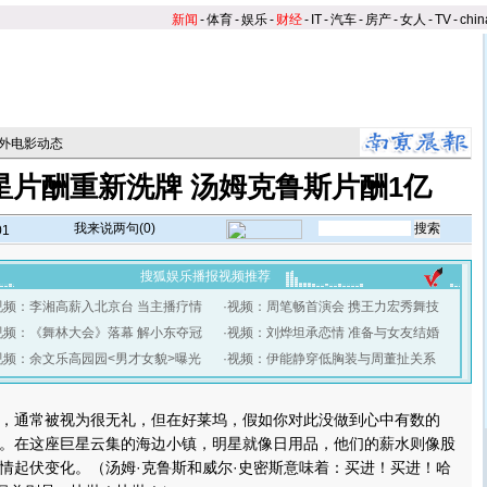
新闻
-
体育
-
娱乐
-
财经
-
IT
-
汽车
-
房产
-
女人
-
TV
-
chin
外电影动态
星片酬重新洗牌 汤姆克鲁斯片酬1亿
我来说两句(
0
)
01
搜狐娱乐播报视频推荐
视频：李湘高薪入北京台 当主播疗情
·
视频：周笔畅首演会 携王力宏秀舞技
视频：《舞林大会》落幕 解小东夺冠
·
视频：刘烨坦承恋情 准备与女友结婚
视频：余文乐高园园<男才女貌>曝光
·
视频：伊能静穿低胸装与周董扯关系
】
通常被视为很无礼，但在好莱坞，假如你对此没做到心中有数的
。在这座巨星云集的海边小镇，明星就像日用品，他们的薪水则像股
情起伏变化。（汤姆·克鲁斯和威尔·史密斯意味着：买进！买进！哈