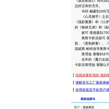
《霹雳娇娃2》传出高
总好过有价无市。
马特·戴蒙$1500
《心灵捕手》之后，
《谍影重重》和《11
的《格林兄弟》和《贴
妮可·基德曼$170
奥斯卡影后妮可·基
想，《复制娇妻》、《
温妮斯·帕特洛等奥斯
查理兹·塞隆$167
去年的《魔力女战士》
卡影后查理兹·塞隆让
我来说两句
用户：