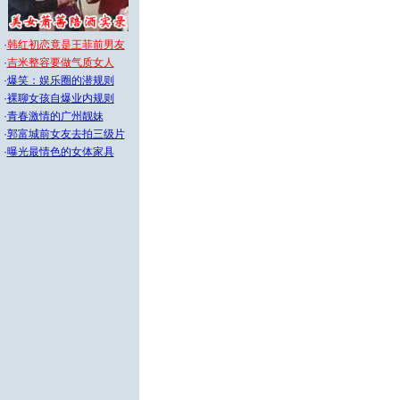
·
韩红初恋竟是王菲前男友
·
吉米整容要做气质女人
·
爆笑：娱乐圈的潜规则
·
裸聊女孩自爆业内规则
·
青春激情的广州靓妹
·
郭富城前女友去拍三级片
·
曝光最情色的女体家具