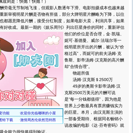
洛佩兹则是：快抛！快抛！）
劳毫无节制地飞涨，但观影人数逐年下滑、电影拍摄成本也越来越
重新审视明星片酬是否物有所值，部分大牌明星片酬略为下降，以往
也都愿意降低片酬，接受分红制度，如果电影大卖，利润共享，如果
有好收成。
最新一期的《娱乐周刊》列出巨星身价的同时，重新评估
他们的价位是否合理，金·凯瑞、
妮可·基德曼、威尔·法瑞尔等一
线明星所开出的片酬，被认为“价
格过高”，而妮可的前夫汤姆·克
鲁斯、影帝汤姆·汉克斯的高片酬
却“合情合理”。
物超所值
汤姆·汉克斯＄2500万
49岁的奥斯卡影帝汤姆·汉
克斯2500万美元的片酬可说
是“每一分钱都值得”，因为他是
世界上少数最具有票房赚钱实力
的巨星。本月，由汉克斯主演的
一部备受期待、根据同名畅销小
说改编的电影《达·芬奇密码》就
吸金能力很快将得到验证。