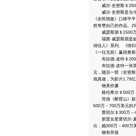
威尔·史密斯＄250
威尔·史密斯是当今
《全民情敌》口碑平平
然夸赞自己的作品。2
威瑟斯朋＄1500
瑞茜·威瑟斯朋是如
俏佳人》系列、《情归
《一往无前》赢得奥斯
布拉德·皮特＄200
布拉德·皮特一张英俊
元，随后一部《史密斯
戏真做，为影片1.7
物美价廉
格伦希尔＄500万－
凭借《断臂山》获得
500万－700万美元
蕾切尔＄300万－4
新晋女星蕾切尔·麦
出，她300万－40
物有所值