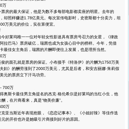
0万
票房的最大保证，他是为数不多每部电影都卖座的明星。去年的
，却照样赚进1.78亿美元。每次宣传电影时，史密斯都十分卖力，坦
500万美元的价位，实在算便宜。
万
今好莱坞唯一一位对年轻女性影迷具有票房号召力的女星，《律政
阿拉巴马》票房破亿，瑞茜也成为女孩心目中的榜样。今年，凭借
卡最佳女主角后，瑞茜的片酬即便往上发展，也是理所当然。
0万
的面孔就是票房的保证。小布接手《特洛伊》的片酬为1750万美
夫妇》的酬劳涨到了2000万美元，尤其是后者，和安吉丽娜·朱莉假
9亿美元的票房立下汗马功劳。
700万
奥斯卡最佳男主角提名的杰克·格伦希尔是好莱坞的当红小生，他
的片酬，在片商看来，真是“物美价廉”。
00万
克亚当斯近年表现抢眼，《恋恋记事本》、《小姐好辣》等佳作迭
0万美元的开价也许是她吸引片商接到好片的原因。