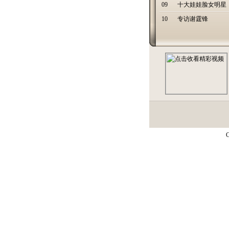
09
十大娃娃脸女明星
10
专访谢霆锋
C