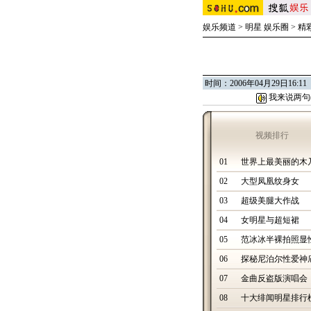
娱乐频道
>
明星 娱乐圈
>
精
时间：2006年04月29日1
我来说两句
视频排行
01
世界上最美丽的木
02
大型凤凰纹身女
03
超级美腿大作战
04
女明星与超短裙
05
范冰冰半裸拍照显
06
探秘尼泊尔性爱神
07
金曲反盗版演唱会
08
十大绯闻明星排行