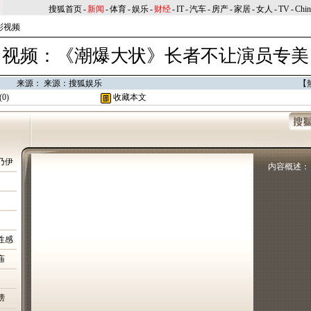
搜狐首页
-
新闻
-
体育
-
娱乐
-
财经
-
IT
-
汽车
-
房产
-
家居
-
女人
-
TV
-
Chi
彩视频
视频：《潮爆大状》长者不让演员专美
6:11 来源： 来源：搜狐娱乐
【
(
0
)
收藏本文
乃伊
内容概述：
性感
庙
榜