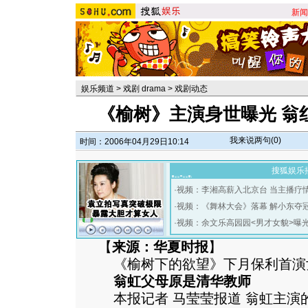
新闻
娱乐频道
>
戏剧 drama
>
戏剧动态
《榆树》主演身世曝光 翁
我来说两句(
0
)
时间：2006年04月29日10:14
搜狐娱乐
·
视频：李湘高薪入北京台 当主播疗
·
视频：《舞林大会》落幕 解小东夺
·
视频：余文乐高园园<男才女貌>曝
【
来源：华夏时报
】
《榆树下的欲望》下月保利首演
翁虹父母原是清华教师
本报记者 马莹莹报道 翁虹主演