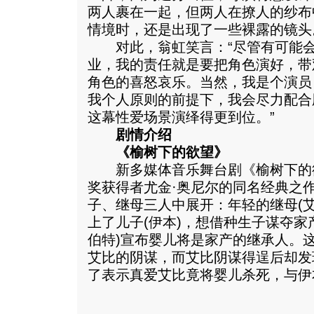
两人裹在一起，但两人在撩人的纱布
情境时，还是出现了一些裸露的镜头
对此，翁虹笑言：“尽管有可能会
业，我的责任就是要把角色演好，带
角色的喜怒哀乐。当然，我是个演员
我个人原则的前提下，我会尽力配合
这幕性爱场景演绎得更到位。”
剧情介绍
《榆树下的欲望》
新多媒体音乐舞台剧《榆树下的
奖获得者尤金·奥尼尔的同名经典之
子、继母三人中展开：年轻的继母(
上了儿子(伊本)，想借种生子谋夺家
伯特)宣布婴儿将是家产的继承人。
艾比的阴谋，而艾比阴谋得逞后却发
了表示真爱艾比竟将婴儿杀死，与伊