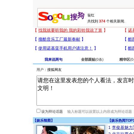
共找到
374
个相关新闻.
我来说两句
全部跟贴
(
0
条)
精华区
(
0
用户：
设为辩论话题
【
娱乐辣图
】
【
娱乐热闻TOP
1
李俊基魅力