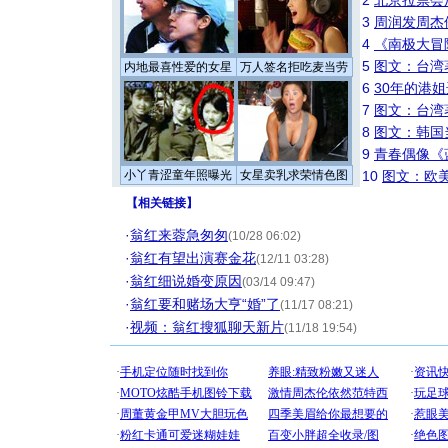
2
北京拉票会
3
周润发周杰
4
《南极大冒
5
图文：台湾
内地最喜性爱的女星
万人签名拒吃麦当劳
6
30年的港
7
图文：台湾
8
图文：韩国
9
青春偶像《
小丫青涩童年照曝光
女星卖乳求荣情色图
10
图文：欧美
【
相关链接
】
·
翁红来蓉急匆匆
(10/28 06:02)
·
翁红有望出演赛金花
(12/11 03:28)
·
翁红细说婚变原因
(03/14 09:47)
·
翁红要和赌场大亨“婚”了
(11/17 08:21)
·
视频：翁红搜狐聊天新片
(11/18 19:54)