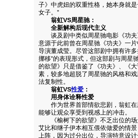
子》中虎妞的双重性格，她本身就是
女子。”
翁虹VS周星驰：
全新解构后现代主义
谈及剧中类似周星驰电影《功夫
意源于此前曾在周星驰《功夫》一片
导演董成莹。尽管这部剧中拥有许多
挪移”的表现形式，但这部剧与周星
的欲望》只是借鉴了《功夫》、《大
素，较多地超脱了周星驰的风格和戏
法复制性。
翁虹VS
性爱
：
用身体诠释性爱
作为世界首部情欲悲剧，翁虹在
能够让观众享受到视感上的冲击。
《榆树下的欲望》不乏出位的场
艾比和继子伊本相互偎依做爱的情景
上阵，因为过分出位，导演特意设计