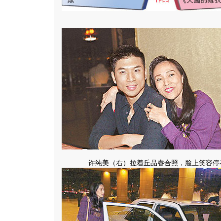
许纯美（右）拉着丘品睿合照，脸上笑容停