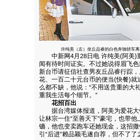
许纯美（左）坐丘品睿的白色奔驰轿车离
中新网4月28日电 许纯美(阿美
闻有待时间证实。不过她说得眉飞色
新台币请征信社查男友丘品睿行踪，
花、一百二十元台币的便当(快餐)
么都不缺，他说：“不用送贵重的大
重我生活每个细节。”
花招百出
据台湾媒体报道，阿美为爱花大
让林宗一住“至善天下”豪宅，也带
镳，他也变卖跑车还她现金，这招撒
引“后进”赖品颖毛遂自荐，但不了了