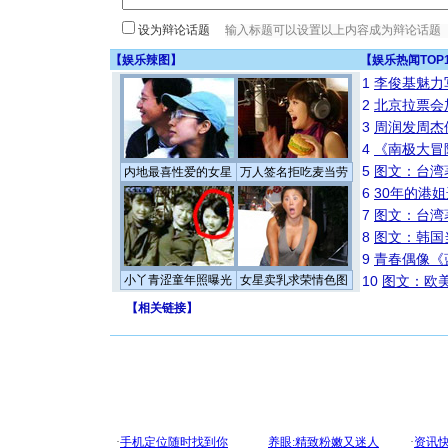
设为辩论话题
【
娱乐辣图
】
【
娱乐热闻TOP
1
李俊基魅力
2
北京拉票会
3
周润发周杰
4
《南极大冒
5
图文：台湾
内地最喜性爱的女星
万人签名拒吃麦当劳
6
30年的港
7
图文：台湾
8
图文：韩国
9
青春偶像《
小丫青涩童年照曝光
女星卖乳求荣情色图
10
图文：欧美
【
相关链接
】