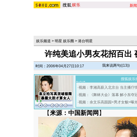
新闻
娱乐频道
>
明星 娱乐圈
>
港台明星
许纯美追小男友花招百出 
我来说两句(
(13)
)
时间：2006年04月27日10:17
搜狐娱乐
·
视频：李湘高薪入北京台 当主播疗
·
视频：《舞林大会》落幕 解小东夺
·
视频：余文乐高园园<男才女貌>曝
【
来源：中国新闻网
】