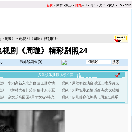
新闻
-
体育
-
娱乐
-
财经
-
IT
-
汽车
-
房产
-
女人
-
TV
-
chin
剧《周璇》
>
电视剧《周璇》精彩图片
电视剧《周璇》精彩剧照24
我来说两句(
0
)
56
搜狐娱乐播报视频推荐
视频：李湘高薪入北京台 当主播疗情
·
视频：周笔畅首演会 携王力宏秀舞技
视频：《舞林大会》落幕 解小东夺冠
·
视频：刘烨坦承恋情 准备与女友结婚
视频：余文乐高园园<男才女貌>曝光
·
视频：伊能静穿低胸装与周董扯关系
】