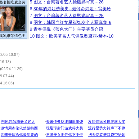
5
图文：台湾著名艺人徐熙娣写真－26
签名拒吃麦当劳
6
30年的港姐选美史--最薄命港姐：翁美玲
7
图文：台湾著名艺人徐熙娣写真－25
8
图文：韩国当红女星崔智友个人写真集-6
9
青春偶像《蓝色大门》主要演员介绍
卖乳求荣情色图
10
图文：欧美著名人气偶像奥黛丽-赫本-10
12/05 10:07)
 16:13)
(02/24 11:29)
29 07:44)
14 16:06)