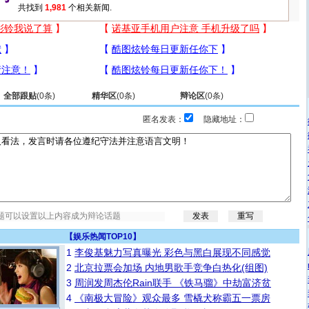
共找到
1,981
个相关新闻.
全部跟贴
(
0
条)
精华区
(
0
条)
辩论区
(
0
条)
匿名发表：
隐藏地址：
【
娱乐热闻TOP10
】
1
李俊基魅力写真曝光 彩色与黑白展现不同感觉
2
北京拉票会加场 内地男歌手竞争白热化(组图)
3
周润发周杰伦Rain联手 《铁马骝》中劫富济贫
4
《南极大冒险》观众最多 雪橇犬称霸五一票房