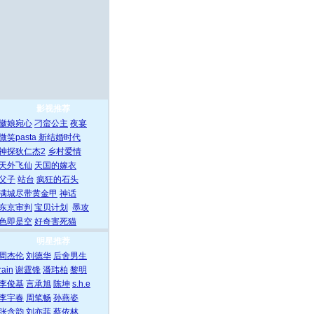
影视推荐
徽娘宛心
刁蛮公主
夜宴
微笑pasta
新结婚时代
神探狄仁杰2
乡村爱情
天外飞仙
天国的嫁衣
父子
站台
疯狂的石头
满城尽带黄金甲
神话
东京审判
宝贝计划
墨攻
色即是空
好奇害死猫
明星推荐
周杰伦
刘德华
后舍男生
rain
谢霆锋
潘玮柏
黎明
李俊基
言承旭
陈坤
s.h.e
李宇春
周笔畅
孙燕姿
张含韵
刘亦菲
蔡依林