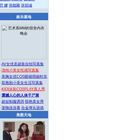
厉 娜
张靓颖
张韶涵
娱乐基地
·
AV女优圣诞装自拍写真集
·
清纯小美女性感写真集
·
美胸女优COS眼镜萌娘时东
·
双胞胎小美女生活写真集
·
KIQI泳装COSPLAY真人秀
·
震撼人心的人体干尸展
·
超短制服诱惑
惊艳美女秀
·
宠物连连看
合金弹头游戏
美图天地