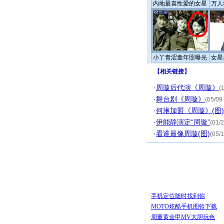
内地最喜性爱的女星
万人
小丫青涩童年照曝光
女星
【
相关链接
】
·
周璇后代演《周璇》
(
·
舞台剧《周璇》
(05/09
·
何琳加盟《周璇》(图)
·
伊能静演定“周璇”
(01/
·
看谁最像周璇(图)
(05/