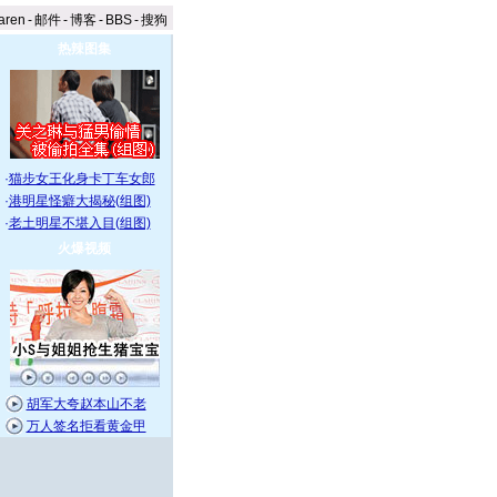
aren
-
邮件
-
博客
-
BBS
-
搜狗
热辣图集
·
猫步女王化身卡丁车女郎
·
港明星怪癖大揭秘(组图)
·
老土明星不堪入目(组图)
火爆视频
胡军大夸赵本山不老
万人签名拒看黄金甲