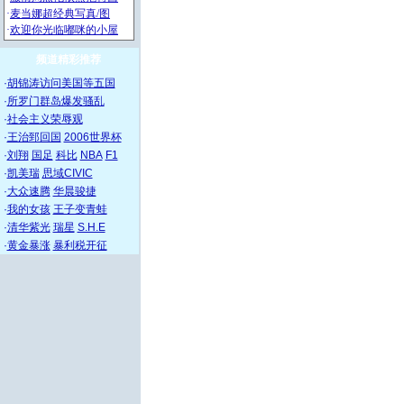
频道精彩推荐
·
胡锦涛访问美国等五国
·
所罗门群岛爆发骚乱
·
社会主义荣辱观
·
王治郅回国
2006世界杯
·
刘翔
国足
科比
NBA
F1
·
凯美瑞
思域CIVIC
·
大众速腾
华晨骏捷
·
我的女孩
王子变青蛙
·
清华紫光
瑞星
S.H.E
·
黄金暴涨
暴利税开征