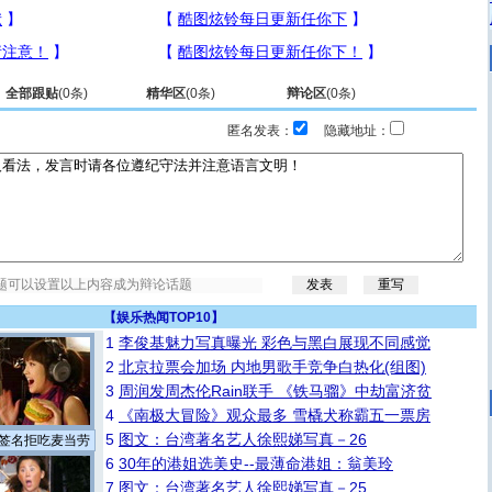
全部跟贴
(
0
条)
精华区
(
0
条)
辩论区
(
0
条)
匿名发表：
隐藏地址：
【
娱乐热闻TOP10
】
1
李俊基魅力写真曝光 彩色与黑白展现不同感觉
2
北京拉票会加场 内地男歌手竞争白热化(组图)
3
周润发周杰伦Rain联手 《铁马骝》中劫富济贫
4
《南极大冒险》观众最多 雪橇犬称霸五一票房
5
图文：台湾著名艺人徐熙娣写真－26
签名拒吃麦当劳
6
30年的港姐选美史--最薄命港姐：翁美玲
7
图文：台湾著名艺人徐熙娣写真－25