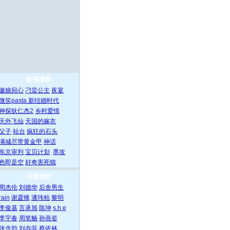
影视推荐
徽娘宛心
刁蛮公主
夜宴
微笑pasta
新结婚时代
神探狄仁杰2
乡村爱情
天外飞仙
天国的嫁衣
父子
站台
疯狂的石头
满城尽带黄金甲
神话
东京审判
宝贝计划
墨攻
色即是空
好奇害死猫
明星推荐
周杰伦
刘德华
后舍男生
rain
谢霆锋
潘玮柏
黎明
李俊基
言承旭
陈坤
s.h.e
李宇春
周笔畅
孙燕姿
张含韵
刘亦菲
蔡依林