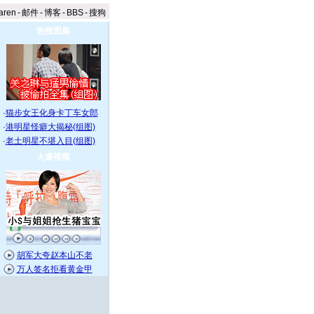
aren
-
邮件
-
博客
-
BBS
-
搜狗
热辣图集
·
猫步女王化身卡丁车女郎
·
港明星怪癖大揭秘(组图)
·
老土明星不堪入目(组图)
火爆视频
胡军大夸赵本山不老
万人签名拒看黄金甲