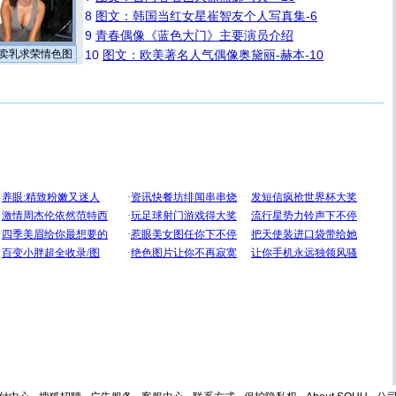
8
图文：韩国当红女星崔智友个人写真集-6
9
青春偶像《蓝色大门》主要演员介绍
卖乳求荣情色图
10
图文：欧美著名人气偶像奥黛丽-赫本-10