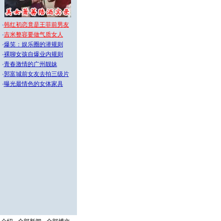
·
韩红初恋竟是王菲前男友
·
吉米整容要做气质女人
·
爆笑：娱乐圈的潜规则
·
裸聊女孩自爆业内规则
·
青春激情的广州靓妹
·
郭富城前女友去拍三级片
·
曝光最情色的女体家具