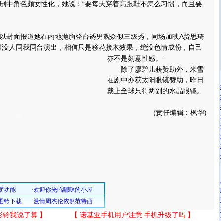
剧中角色颇女性化，她说：“要每天穿着高跟鞋不怎么习惯，而且要
封面报道她在内地拋胸登台诱男观众似三级秀，同场加映A货思琦
时没人同我同台演出，相信只是移花接木效果，绝没色情成份，自己
亦不是刻意性感。
”
除了廖碧儿获赞助外，米雪
在剧中亦获太阳眼镜赞助，昨日
戴上全球只得两副的水晶眼镜。
(责任编辑：枫华)