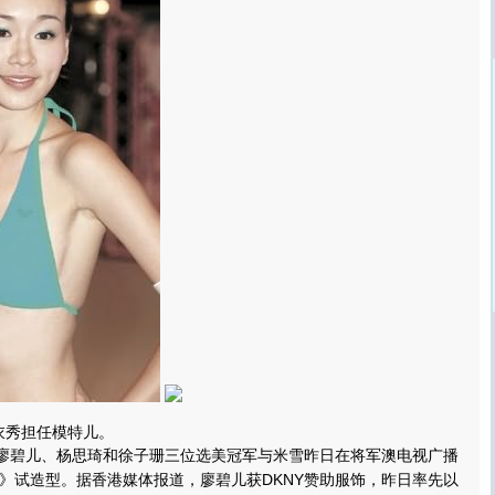
衣秀担任模特儿。
廖碧儿、杨思琦和徐子珊三位选美冠军与米雪昨日在将军澳电视广播
》试造型。据香港媒体报道，廖碧儿获DKNY赞助服饰，昨日率先以