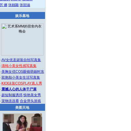
厉 娜
张靓颖
张韶涵
娱乐基地
·
AV女优圣诞装自拍写真集
·
清纯小美女性感写真集
·
美胸女优COS眼镜萌娘时东
·
双胞胎小美女生活写真集
·
KIQI泳装COSPLAY真人秀
·
震撼人心的人体干尸展
·
超短制服诱惑
惊艳美女秀
·
宠物连连看
合金弹头游戏
美图天地