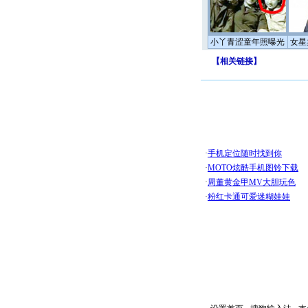
小丫青涩童年照曝光
女星
【
相关链接
】