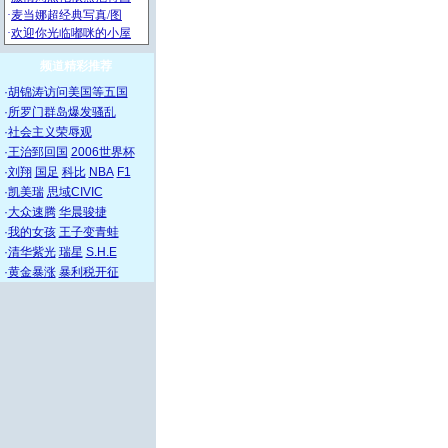
频道精彩推荐
·
胡锦涛访问美国等五国
·
所罗门群岛爆发骚乱
·
社会主义荣辱观
·
王治郅回国
2006世界杯
·
刘翔
国足
科比
NBA
F1
·
凯美瑞
思域CIVIC
·
大众速腾
华晨骏捷
·
我的女孩
王子变青蛙
·
清华紫光
瑞星
S.H.E
·
黄金暴涨
暴利税开征