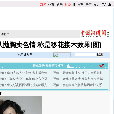
新闻
-
体育
-
娱乐
-
财经
-
IT
-
汽车
-
房产
-
女人
-
TV
-
chin
港台明星
拋胸卖色情 称是移花接木效果(图)
我来说两句(
0
)
20
搜狐娱乐播报视频推荐
视频：李湘高薪入北京台 当主播疗情
·
视频：周笔畅首演会 携王力宏秀舞技
视频：《舞林大会》落幕 解小东夺冠
·
视频：刘烨坦承恋情 准备与女友结婚
视频：余文乐高园园<男才女貌>曝光
·
视频：伊能静穿低胸装与周董扯关系
网
】