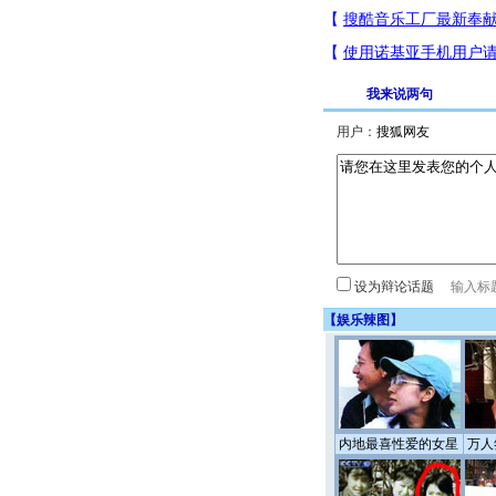
我来说两句
用户：
设为辩论话题
【
娱乐辣图
】
内地最喜性爱的女星
万人