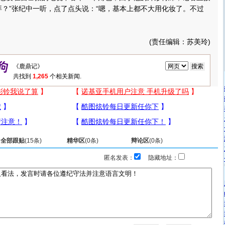
拜？”张纪中一听，点了点头说：“嗯，基本上都不大用化妆了。不过
(责任编辑：苏美玲)
共找到
1,265
个相关新闻.
全部跟贴
(
15
条)
精华区
(
0
条)
辩论区
(
0
条)
匿名发表：
隐藏地址：