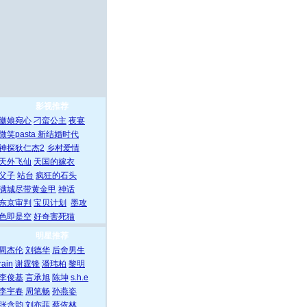
影视推荐
徽娘宛心
刁蛮公主
夜宴
微笑pasta
新结婚时代
神探狄仁杰2
乡村爱情
天外飞仙
天国的嫁衣
父子
站台
疯狂的石头
满城尽带黄金甲
神话
东京审判
宝贝计划
墨攻
色即是空
好奇害死猫
明星推荐
周杰伦
刘德华
后舍男生
rain
谢霆锋
潘玮柏
黎明
李俊基
言承旭
陈坤
s.h.e
李宇春
周笔畅
孙燕姿
张含韵
刘亦菲
蔡依林