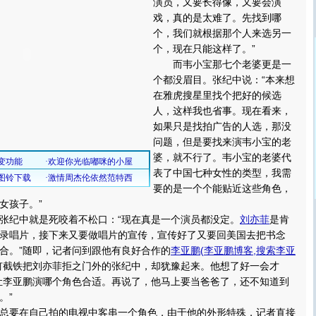
演员，又要长得像，又要会演
戏，真的是太难了。先找到哪
个，我们就根据那个人来选另一
个，现在只能这样了。”
而韦小宝那七个老婆更是一
个都没眉目。张纪中说：“本来想
在雅虎搜星里找个把好的候选
人，这样我也省事。现在看来，
如果只是找拍广告的人选，那没
问题，但是要找来演韦小宝的老
婆，就不行了。韦小宝的老婆代
表了中国七种女性的类型，我需
要的是一个个能贴近这些角色，
女孩子。”
纪中就是死咬着不松口：“现在真是一个演员都没定。
刘亦菲
是肯
录唱片，接下来又要做唱片的宣传，宣传好了又要回美国去把书念
合。”随即，记者问到跟他有良好合作的
李亚鹏
(
李亚鹏博客
,
搜索李亚
钉截铁把刘亦菲拒之门外的张纪中，却犹豫起来。他想了好一会才
让李亚鹏演哪个角色合适。再说了，他马上要当爸爸了，还不知道到
。”
要在自己拍的电视中客串一个角色，由于他的外形特殊，记者直接