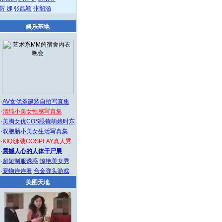
厉 娜
张靓颖
张韶涵
娱乐基地
·
AV女优圣诞装自拍写真集
·
清纯小美女性感写真集
·
美胸女优COS眼镜萌娘时东
·
双胞胎小美女生活写真集
·
KIQI泳装COSPLAY真人秀
·
震撼人心的人体干尸展
·
超短制服诱惑
惊艳美女秀
·
宠物连连看
合金弹头游戏
美图天地