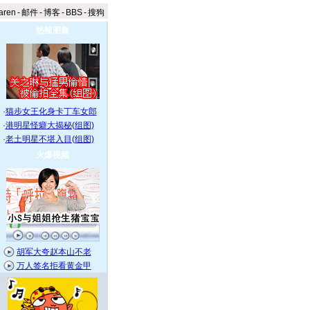
aren
-
邮件
-
博客
-
BBS
-
搜狗
热辣图集
·
猫步女王化身卡丁车女郎
·
港明星怪癖大揭秘(组图)
·
老土明星不堪入目(组图)
火爆视频
胡军大夸赵本山不老
万人签名拒看黄金甲