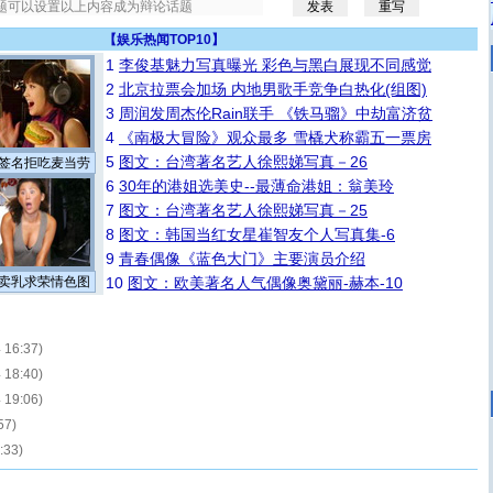
【
娱乐热闻TOP10
】
1
李俊基魅力写真曝光 彩色与黑白展现不同感觉
2
北京拉票会加场 内地男歌手竞争白热化(组图)
3
周润发周杰伦Rain联手 《铁马骝》中劫富济贫
4
《南极大冒险》观众最多 雪橇犬称霸五一票房
5
图文：台湾著名艺人徐熙娣写真－26
签名拒吃麦当劳
6
30年的港姐选美史--最薄命港姐：翁美玲
7
图文：台湾著名艺人徐熙娣写真－25
8
图文：韩国当红女星崔智友个人写真集-6
9
青春偶像《蓝色大门》主要演员介绍
卖乳求荣情色图
10
图文：欧美著名人气偶像奥黛丽-赫本-10
 16:37)
 18:40)
 19:06)
57)
:33)