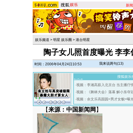
新闻
娱乐频道
>
明星 娱乐圈
>
港台明星
陶子女儿照首度曝光 李李
我来说两句(
13
)
时间：2006年04月24日10:53
搜狐娱乐
·
视频：李湘高薪入北京台 当主播疗
·
视频：《舞林大会》落幕 解小东夺
·
视频：余文乐高园园<男才女貌>曝
【
来源：中国新闻网
】