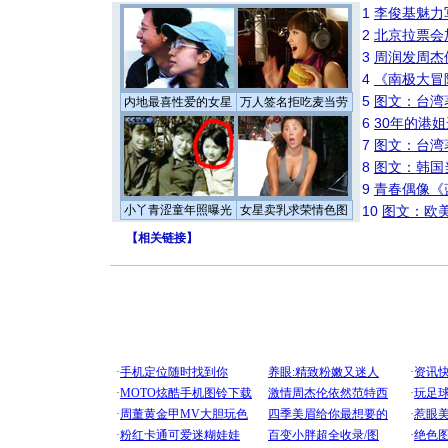
1
李俊基魅力
2
北京拉票会
3
周润发周杰
4
《南极大冒
5
图文：台湾
内地最喜性爱的女星
万人签名拒吃麦当劳
6
30年的港
7
图文：台湾
8
图文：韩国
9
青春偶像《
小丫青涩童年照曝光
女星卖乳求荣情色图
10
图文：欧美
【
相关链接
】