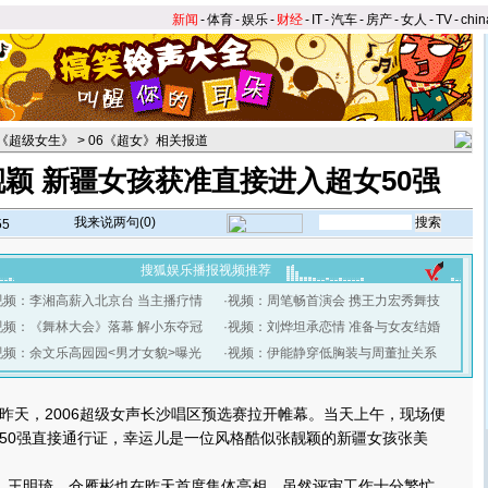
新闻
-
体育
-
娱乐
-
财经
-
IT
-
汽车
-
房产
-
女人
-
TV
-
chin
6《超级女生》
>
06《超女》相关报道
颖 新疆女孩获准直接进入超女50强
我来说两句(
0
)
55
搜狐娱乐播报视频推荐
视频：李湘高薪入北京台 当主播疗情
·
视频：周笔畅首演会 携王力宏秀舞技
视频：《舞林大会》落幕 解小东夺冠
·
视频：刘烨坦承恋情 准备与女友结婚
视频：余文乐高园园<男才女貌>曝光
·
视频：伊能静穿低胸装与周董扯关系
】
天，2006超级女声长沙唱区预选赛拉开帷幕。当天上午，现场便
50强直接通行证，幸运儿是一位风格酷似张靓颖的新疆女孩张美
王明琦、仓雁彬也在昨天首度集体亮相，虽然评审工作十分繁忙，