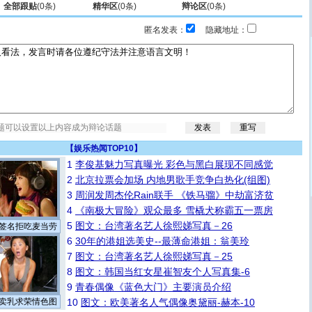
全部跟贴
(
0
条)
精华区
(
0
条)
辩论区
(
0
条)
匿名发表：
隐藏地址：
【
娱乐热闻TOP10
】
1
李俊基魅力写真曝光 彩色与黑白展现不同感觉
2
北京拉票会加场 内地男歌手竞争白热化(组图)
3
周润发周杰伦Rain联手 《铁马骝》中劫富济贫
4
《南极大冒险》观众最多 雪橇犬称霸五一票房
5
图文：台湾著名艺人徐熙娣写真－26
签名拒吃麦当劳
6
30年的港姐选美史--最薄命港姐：翁美玲
7
图文：台湾著名艺人徐熙娣写真－25
8
图文：韩国当红女星崔智友个人写真集-6
9
青春偶像《蓝色大门》主要演员介绍
卖乳求荣情色图
10
图文：欧美著名人气偶像奥黛丽-赫本-10