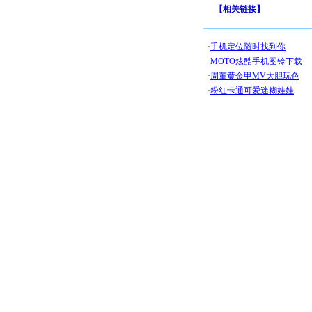
【
相关链接
】