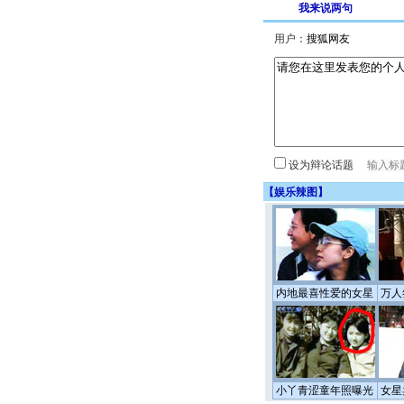
我来说两句
用户：
设为辩论话题
【
娱乐辣图
】
内地最喜性爱的女星
万人
小丫青涩童年照曝光
女星