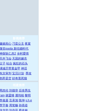
影视推荐
徽娘宛心
刁蛮公主
夜宴
微笑pasta
新结婚时代
神探狄仁杰2
乡村爱情
天外飞仙
天国的嫁衣
父子
站台
疯狂的石头
满城尽带黄金甲
神话
东京审判
宝贝计划
墨攻
色即是空
好奇害死猫
明星推荐
周杰伦
刘德华
后舍男生
rain
谢霆锋
潘玮柏
黎明
李俊基
言承旭
陈坤
s.h.e
李宇春
周笔畅
孙燕姿
张含韵
刘亦菲
蔡依林