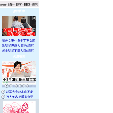
aren
-
邮件
-
博客
-
BBS
-
搜狗
热辣图集
·
猫步女王化身卡丁车女郎
·
港明星怪癖大揭秘(组图)
·
老土明星不堪入目(组图)
火爆视频
胡军大夸赵本山不老
万人签名拒看黄金甲