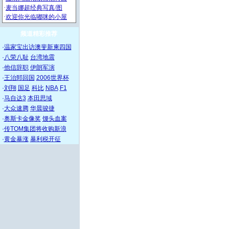
频道精彩推荐
·
温家宝出访澳斐新柬四国
·
八荣八耻
台湾地震
·
他信辞职
伊朗军演
·
王治郅回国
2006世界杯
·
刘翔
国足
科比
NBA
F1
·
马自达3
本田思域
·
大众速腾
华晨骏捷
·
奥斯卡金像奖
馒头血案
·
传TOM集团将收购新浪
·
黄金暴涨
暴利税开征