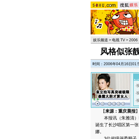
娱乐频道
>
电视 TV
>
200
风格似张靓
时间：2006年04月16日01:
·
·
·
【
来源：重庆晨报
本报讯（朱雅清）昨
诞生了长沙唱区第一张
娜。
3位超级评委顺子、