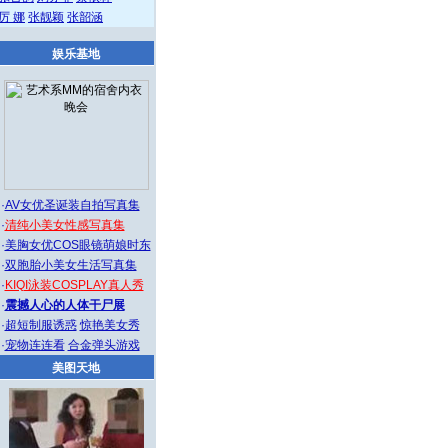
厉 娜
张靓颖
张韶涵
娱乐基地
·
AV女优圣诞装自拍写真集
·
清纯小美女性感写真集
·
美胸女优COS眼镜萌娘时东
·
双胞胎小美女生活写真集
·
KIQI泳装COSPLAY真人秀
·
震撼人心的人体干尸展
·
超短制服诱惑
惊艳美女秀
·
宠物连连看
合金弹头游戏
美图天地