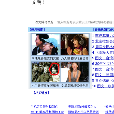
设为辩论话题
【
娱乐辣图
】
【
娱乐热闻TOP
1
李俊基魅力
2
北京拉票会
3
周润发周杰
4
《南极大冒
5
图文：台湾
内地最喜性爱的女星
万人签名拒吃麦当劳
6
30年的港
7
图文：台湾
8
图文：韩国
9
青春偶像《
小丫青涩童年照曝光
女星卖乳求荣情色图
10
图文：欧美
【
相关链接
】