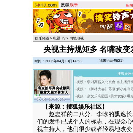
新闻
娱乐频道
>
电视 TV
>
内地电视
央视主持规矩多 名嘴改变
我来说两句(
21
)
时间：2006年04月13日14:58
搜狐娱乐
·
视频：李湘高薪入北京台 当主播疗
·
视频：《舞林大会》落幕 解小东夺
·
视频：余文乐高园园<男才女貌>曝
【
来源：搜狐娱乐社区
】
赵忠祥的二八分、李咏的飘逸长
们的发型已成个人的标志，在观众心
视主持人，他们很少或者轻易地改变