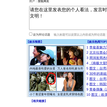
用户：
设为辩论话题
【
娱乐辣图
】
【
娱乐热闻TOP
1
李俊基魅力
2
北京拉票会
3
周润发周杰
4
《南极大冒
5
图文：台湾
内地最喜性爱的女星
万人签名拒吃麦当劳
6
30年的港
7
图文：台湾
8
图文：韩国
9
青春偶像《
小丫青涩童年照曝光
女星卖乳求荣情色图
10
图文：欧美
【
相关链接
】