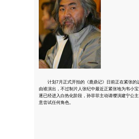
计划7月正式开拍的《鹿鼎记》日前正在紧张的进
由谁演出，不过制片人张纪中最近正紧张地为韦小宝选
逐已经进入白热化阶段，孙菲菲主动请缨演建宁公主
意尝试任何角色。