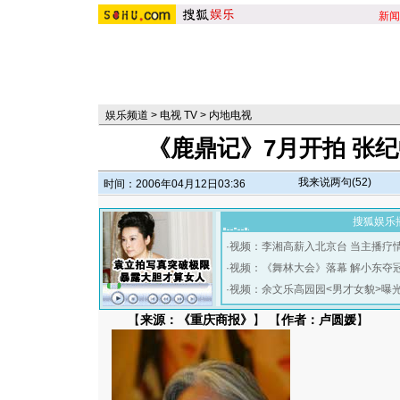
新闻
娱乐频道
>
电视 TV
>
内地电视
《鹿鼎记》7月开拍 张纪
我来说两句(
52
)
时间：2006年04月12日03:36
搜狐娱乐
·
视频：李湘高薪入北京台 当主播疗
·
视频：《舞林大会》落幕 解小东夺
·
视频：余文乐高园园<男才女貌>曝
【
来源：《重庆商报》
】 【
作者：卢圆媛
】