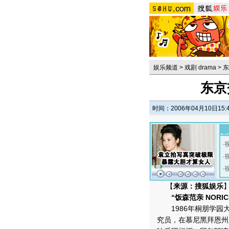
娱乐频道
>
戏剧 drama
>
东
东京
时间：2006年04月10日15:
·
·
·
【
来源：搜狐娱乐
“饭森范亲 NORICH
1986年桐朋学园大
究员，在慕尼黑拜恩州