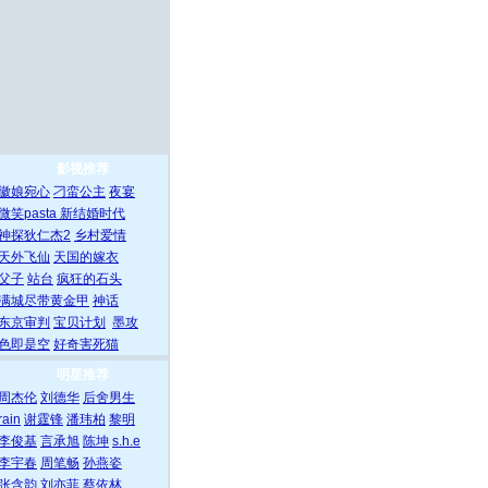
影视推荐
徽娘宛心
刁蛮公主
夜宴
微笑pasta
新结婚时代
神探狄仁杰2
乡村爱情
天外飞仙
天国的嫁衣
父子
站台
疯狂的石头
满城尽带黄金甲
神话
东京审判
宝贝计划
墨攻
色即是空
好奇害死猫
明星推荐
周杰伦
刘德华
后舍男生
rain
谢霆锋
潘玮柏
黎明
李俊基
言承旭
陈坤
s.h.e
李宇春
周笔畅
孙燕姿
张含韵
刘亦菲
蔡依林