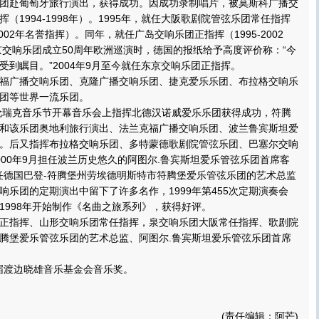
团赴葡萄牙旅行演出，获得成功。因成功录制唱片，被莫斯科广播交
（1994-1998年）。1995年，就任大阪歌剧院管弦乐团常任指挥
002年名誉指挥）。同年，就任广岛交响乐团正指挥（1995-2002
东京交响乐团成立50周年欧洲巡演时，德国的报纸给予高度评价称：“今
受到瞩目。”2004年9月至今就任东京交响乐团正指挥。
广播交响乐团、克隆广播交响乐团、捷克爱乐乐团、布拉格交响乐
团等世界一流乐团。
伦瑞克音乐节开幕音乐会上指挥北德汉诺威爱乐乐团获得成功，符腾
和该乐团奥地利旅行演出、法兰克福广播交响乐团、波兰鲁宾斯坦爱
。后又指挥布拉格交响乐团、多特蒙德歌剧院管弦乐团、巴塞尔交响
000年9月担任波兰历史悠久的阿图尔.鲁宾斯坦爱乐管弦乐团首席客
月就任德国巴登-符腾堡州劳埃德明斯特市符腾堡爱乐管弦乐团的艺术总监
响乐团的定期演出中留下了许多名作，1999年第455次定期演奏会
1998年开始制作《名曲之旅系列》，获得好评。
指挥、山形交响乐团常任指挥，泉交响乐团大阪常任指挥、歌剧院
腾堡爱乐管弦乐团的艺术总监、阿图尔.鲁宾斯坦爱乐管弦乐团首席
届渡边晓雄音乐基金会音乐奖。
(责任编辑：阿芒)