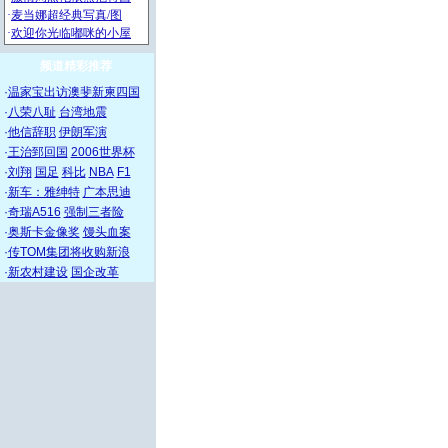
频道精彩推荐
·
温家宝出访澳斐新柬四国
·
八荣八耻
台湾地震
·
他信辞职
伊朗军演
·
王治郅回国
2006世界杯
·
刘翔
国足
科比
NBA
F1
·
新车：雅绅特
广本思迪
·
奇瑞A516
强制三者险
·
奥斯卡金像奖
馒头血案
·
传TOM集团将收购新浪
·
新农村建设
国企改革