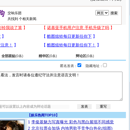
共找到
个相关新闻.
全部跟贴
(
0
条)
精华区
(
0
条)
辩论区
(
0
条)
匿名发表：
隐藏地址：
【
娱乐热闻TOP10
】
1
李俊基魅力写真曝光 彩色与黑白展现不同感觉
2
北京拉票会加场 内地男歌手竞争白热化(组图)