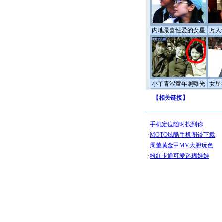
内地最喜性爱的女星
万人
小丫青涩童年照曝光
女星
【
相关链接
】