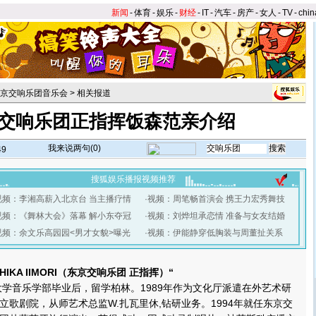
新闻
-
体育
-
娱乐
-
财经
-
IT
-
汽车
-
房产
-
女人
-
TV
-
chin
京交响乐团音乐会
>
相关报道
交响乐团正指挥饭森范亲介绍
我来说两句(
0
)
49
搜狐娱乐播报视频推荐
视频：李湘高薪入北京台 当主播疗情
·
视频：周笔畅首演会 携王力宏秀舞技
视频：《舞林大会》落幕 解小东夺冠
·
视频：刘烨坦承恋情 准备与女友结婚
视频：余文乐高园园<男才女貌>曝光
·
视频：伊能静穿低胸装与周董扯关系
】
IKA IIMORI（东京交响乐团 正指挥）“
学音乐学部毕业后，留学柏林。1989年作为文化厅派遣在外艺术研
立歌剧院，从师艺术总监W.扎瓦里休,钻研业务。1994年就任东京交