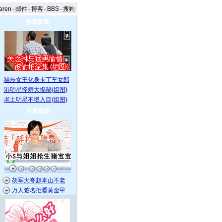
aren
-
邮件
-
博客
-
BBS
-
搜狗
热辣图集
·
猫步女王化身卡丁车女郎
·
港明星怪癖大揭秘(组图)
·
老土明星不堪入目(组图)
火爆视频
胡军大夸赵本山不老
万人签名拒看黄金甲