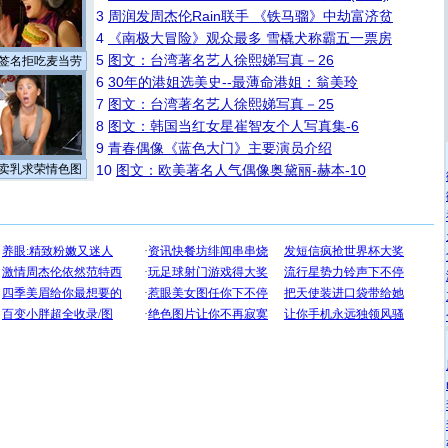
3
周润发周杰伦Rain联手 《铁马骝》中劫富济贫
4
《南极大冒险》观众最多 雪橇犬称霸五一票房
5
图文：台湾著名艺人徐熙娣写真－26
签名拒吃麦当劳
6
30年的港姐选美史--最薄命港姐：翁美玲
7
图文：台湾著名艺人徐熙娣写真－25
8
图文：韩国当红女星崔智友个人写真集-6
9
青春偶像《蓝色大门》主要演员介绍
卖乳求荣情色图
10
图文：欧美著名人气偶像奥黛丽-赫本-10