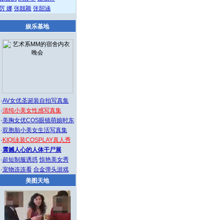
厉 娜
张靓颖
张韶涵
娱乐基地
·
AV女优圣诞装自拍写真集
·
清纯小美女性感写真集
·
美胸女优COS眼镜萌娘时东
·
双胞胎小美女生活写真集
·
KIQI泳装COSPLAY真人秀
·
震撼人心的人体干尸展
·
超短制服诱惑
惊艳美女秀
·
宠物连连看
合金弹头游戏
美图天地