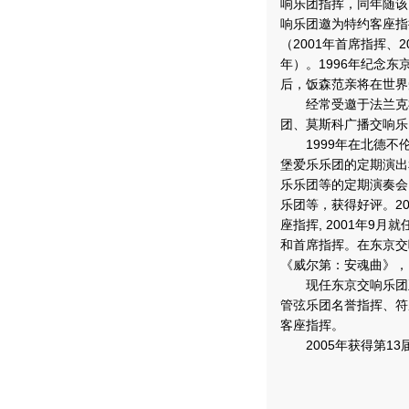
响乐团指挥，同年随该
响乐团邀为特约客座指挥
（2001年首席指挥、2
年）。1996年纪念
后，饭森范亲将在世界
经常受邀于法兰克福
团、莫斯科广播交响乐
1999年在北德不
堡爱乐乐团的定期演出
乐乐团等的定期演奏会
乐团等，获得好评。2
座指挥, 2001年9
和首席指挥。在东京交
《威尔第：安魂曲》，
现任东京交响乐团正
管弦乐团名誉指挥、符
客座指挥。
2005年获得第13