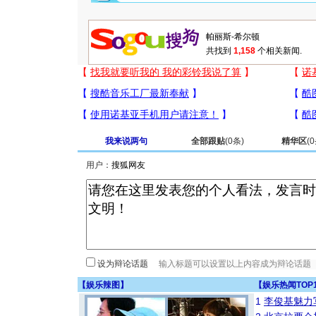
共找到
1,158
个相关新闻.
我来说两句
全部跟贴
(
0
条)
精华区
(
0
用户：
设为辩论话题
【
娱乐辣图
】
【
娱乐热闻TOP
1
李俊基魅力