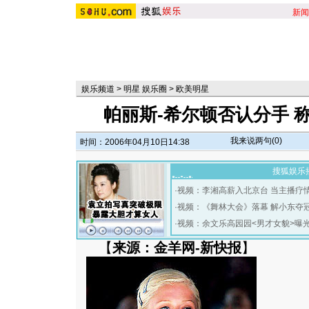
新闻
娱乐频道
>
明星 娱乐圈
>
欧美明星
帕丽斯-希尔顿否认分手 
我来说两句(
0
)
时间：2006年04月10日14:38
搜狐娱乐
·
视频：李湘高薪入北京台 当主播疗
·
视频：《舞林大会》落幕 解小东夺
·
视频：余文乐高园园<男才女貌>曝
【
来源：金羊网-新快报
】