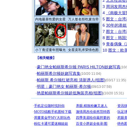
2
北京拉票会
3
周润发周杰
4
《南极大冒
5
图文：台湾
内地最喜性爱的女星
万人签名拒吃麦当劳
6
30年的港
7
图文：台湾
8
图文：韩国
9
青春偶像《
小丫青涩童年照曝光
女星卖乳求荣情色图
10
图文：欧美
【
相关链接
】
·
豪门艳女帕丽斯希尔顿 PARIS HILTON妖娆写真
(10/
·
帕丽斯希尔顿妖娆写真集
(10/20 11:04)
·
帕丽斯.希尔顿红裙亮相 清新诱人(组图)
(03/17 11:35)
·
明星：豪门艳女 帕丽斯·希尔顿
(09/13 07:59)
·
艳星帕丽斯希尔顿超低胸装亮相(组图)
(10/20 15:31)