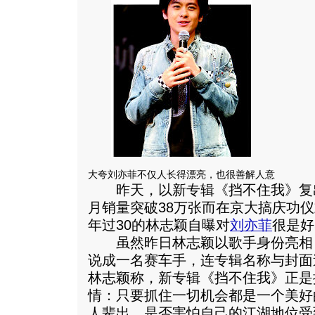
大夸刘亦菲不仅人长得漂亮，也很善解人意
昨天，以新专辑《挡不住我》复出
月销量突破38万张而在京大搞庆功
年过30的林志颖自曝对
刘亦菲
很是好
虽然昨日林志颖以歌手身份亮相
说成一名赛车手，连专辑名称与封面
林志颖称，新专辑《挡不住我》正是
情：只要抓住一切机会都是一个美好
人辈出，是否害怕自己的江湖地位受