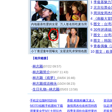
1
李俊基魅力
2
北京拉票会
3
周润发周杰
4
《南极大冒
5
图文：台湾
内地最喜性爱的女星
万人签名拒吃麦当劳
6
30年的港
7
图文：台湾
8
图文：韩国
9
青春偶像《
小丫青涩童年照曝光
女星卖乳求荣情色图
10
图文：欧美
【
相关链接
】
·
林志颖
(07/22 09:57)
·
林志颖简介
(03/07 11:43)
·
林志颖《戏梦》
(04/04 16:46)
·
林志颖戏说柳永
(10/24 08:23)
·
生日礼物--林志颖
(05/03 13:58)