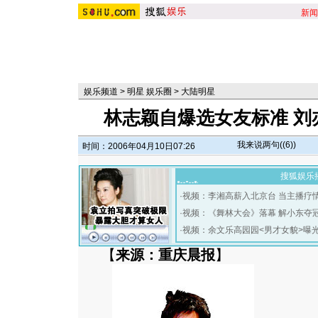
新闻
娱乐频道
>
明星 娱乐圈
>
大陆明星
林志颖自爆选女友标准 刘
我来说两句(
(6)
)
时间：2006年04月10日07:26
搜狐娱乐
·
视频：李湘高薪入北京台 当主播疗
·
视频：《舞林大会》落幕 解小东夺
·
视频：余文乐高园园<男才女貌>曝
【
来源：重庆晨报
】