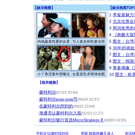
【
娱乐辣图
】
【
娱乐热闻TOP
1
李俊基魅力
2
北京拉票会
3
周润发周杰
4
《南极大冒
5
图文：台湾
内地最喜性爱的女星
万人签名拒吃麦当劳
6
30年的港
7
图文：台湾
8
图文：韩国
9
青春偶像《
小丫青涩童年照曝光
女星卖乳求荣情色图
10
图文：欧美
【
相关链接
】
·
蒙特利尔
(07/15 20:44)
·
蒙特利尔pow-pow节
(06/20 10:37)
·
在蒙特利尔想到的
(08/22 23:04)
·
海通否认蒙特利尔入股
(02/23 12:27)
·
蒙特利尔银行首选MicroStrategy 8
(08/03 16:05)