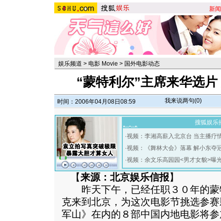
新闻
娱乐频道
>
电影 Movie
>
国外电影动态
“蒙特利尔”主席来华选片
我来说两句(
0
)
时间：2006年04月08日08:59
搜狐娱乐
·
视频：李湘高薪入北京台 当主播疗
·
视频：《舞林大会》落幕 解小东夺
·
视频：余文乐高园园<男才女貌>曝
【
来源：北京娱乐信报
】
昨天下午，已经任职３０年的蒙
克来到北京，为这次电影节挑选参赛
军山》在内的８部中国内地电影将参