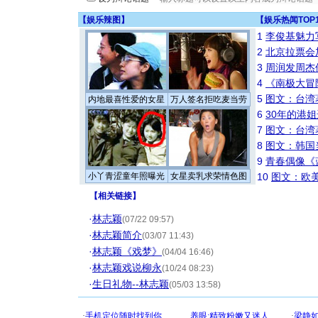
【
娱乐辣图
】
【
娱乐热闻TOP
1
李俊基魅力
2
北京拉票会
3
周润发周杰
4
《南极大冒
5
图文：台湾
内地最喜性爱的女星
万人签名拒吃麦当劳
6
30年的港
7
图文：台湾
8
图文：韩国
9
青春偶像《
小丫青涩童年照曝光
女星卖乳求荣情色图
10
图文：欧美
【
相关链接
】
·
林志颖
(07/22 09:57)
·
林志颖简介
(03/07 11:43)
·
林志颖《戏梦》
(04/04 16:46)
·
林志颖戏说柳永
(10/24 08:23)
·
生日礼物--林志颖
(05/03 13:58)