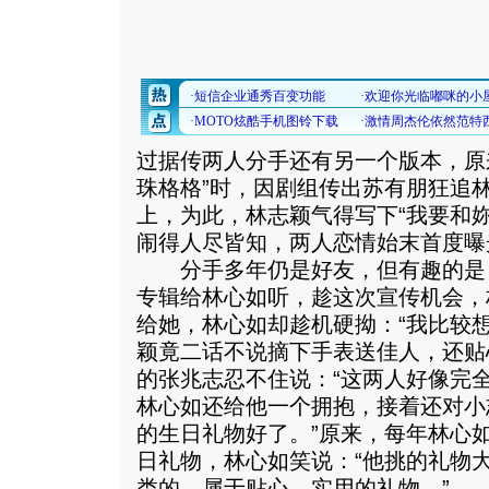
过据传两人分手还有另一个版本，原
珠格格”时，因剧组传出苏有朋狂追
上，为此，林志颖气得写下“我要和
闹得人尽皆知，两人恋情始末首度曝
分手多年仍是好友，但有趣的是
专辑给林心如听，趁这次宣传机会，
给她，林心如却趁机硬拗：“我比较
颖竟二话不说摘下手表送佳人，还贴
的张兆志忍不住说：“这两人好像完
林心如还给他一个拥抱，接着还对小
的生日礼物好了。”原来，每年林心
日礼物，林心如笑说：“他挑的礼物
类的，属于贴心、实用的礼物。”