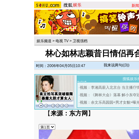
新闻
娱乐频道
>
电视 TV
>
卫视强档
林心如林志颖昔日情侣再合
我来说两句(
(3)
)
时间：2006年04月05日10:47
搜狐娱乐
·
视频：李湘高薪入北京台 当主播疗
·
视频：《舞林大会》落幕 解小东夺
·
视频：余文乐高园园<男才女貌>曝
【
来源：东方网
】