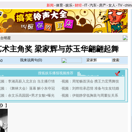
新闻
-
体育
-
娱乐
-
财经
-
IT
-
汽车
-
房产
-
女人
-
TV
-
chin
港台明星
艺术主角奖 梁家辉与苏玉华翩翩起舞
我来说两句(
0
)
50
搜狐娱乐播报视频推荐
视频：李湘高薪入北京台 当主播疗情
·
视频：周笔畅首演会 携王力宏秀舞技
视频：《舞林大会》落幕 解小东夺冠
·
视频：刘烨坦承恋情 准备与女友结婚
视频：余文乐高园园<男才女貌>曝光
·
视频：伊能静穿低胸装与周董扯关系
报》
】