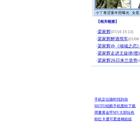
小丫青涩童年照曝光
女星
【
相关链接
】
·
梁家辉
(07/16 15:13)
·
梁家辉醉酒驾车
(01/08
·
梁家辉@《倾城之恋
·
梁家辉走进主旋律(图)
·
梁家辉26日来兰造势
(