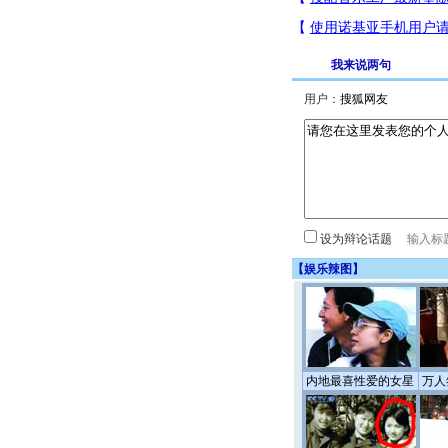
我来说两句
用户：
设为辩论话题
【
娱乐辣图
】
内地最喜性爱的女星
万人