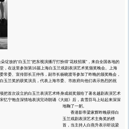
绽放的“白玉兰”把东视演播厅打扮得“花枝招展”，来自全国各地的
堂，在这里参加第16届上海白玉兰戏剧表演艺术奖颁奖晚会。上海
委常委、宣传部长王仲伟，副市长杨晓渡等参加了昨晚的颁奖晚会，
白玉兰奖的获奖演员，代表上海市委、市政府向他们表示热烈的祝
把首次设立的白玉兰表演艺术终身成就奖颁给了著名越剧表演艺术
宋忆宁饱含深情地表演完诗朗诵《大姐》后，袁雪芬马上站起来深深
地鞠了一躬。
香港影帝梁家辉昨晚获得白
玉兰戏剧表演艺术主角奖的榜
首，当主持人白燕升表示听说梁