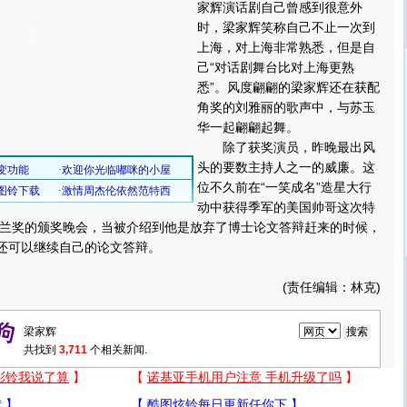
家辉演话剧自己曾感到很意外
时，梁家辉笑称自己不止一次到
上海，对上海非常熟悉，但是自
己“对话剧舞台比对上海更熟
悉”。风度翩翩的梁家辉还在获配
角奖的刘雅丽的歌声中，与苏玉
华一起翩翩起舞。
除了获奖演员，昨晚最出风
头的要数主持人之一的威廉。这
位不久前在“一笑成名”造星大行
动中获得季军的美国帅哥这次特
兰奖的颁奖晚会，当被介绍到他是放弃了博士论文答辩赶来的时候，
年还可以继续自己的论文答辩。
(责任编辑：林克)
共找到
3,711
个相关新闻.