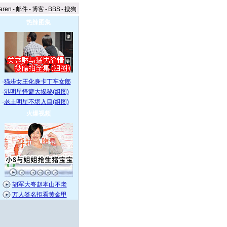
aren
-
邮件
-
博客
-
BBS
-
搜狗
热辣图集
·
猫步女王化身卡丁车女郎
·
港明星怪癖大揭秘(组图)
·
老土明星不堪入目(组图)
火爆视频
胡军大夸赵本山不老
万人签名拒看黄金甲