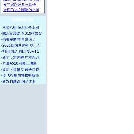
频道精彩推荐
·
八荣八耻
应对油价上涨
·
陈水扁废统
台319枪击案
·
消费税调整
普京访华
·
2006德国世界杯
奥运会
·
刘翔
国足
科比
NBA
F1
·
新车：雅绅特
广本思迪
·
奇瑞A516
强制三者险
·
奥斯卡金像奖
馒头血案
·
传TOM集团将收购新浪
·
新农村建设
国企改革