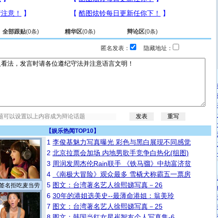
全部跟贴
(
0
条)
精华区
(
0
条)
辩论区
(
0
条)
匿名发表：
隐藏地址：
【
娱乐热闻TOP10
】
1
李俊基魅力写真曝光 彩色与黑白展现不同感觉
2
北京拉票会加场 内地男歌手竞争白热化(组图)
3
周润发周杰伦Rain联手 《铁马骝》中劫富济贫
4
《南极大冒险》观众最多 雪橇犬称霸五一票房
5
图文：台湾著名艺人徐熙娣写真－26
签名拒吃麦当劳
6
30年的港姐选美史--最薄命港姐：翁美玲
7
图文：台湾著名艺人徐熙娣写真－25
8
图文：韩国当红女星崔智友个人写真集-6