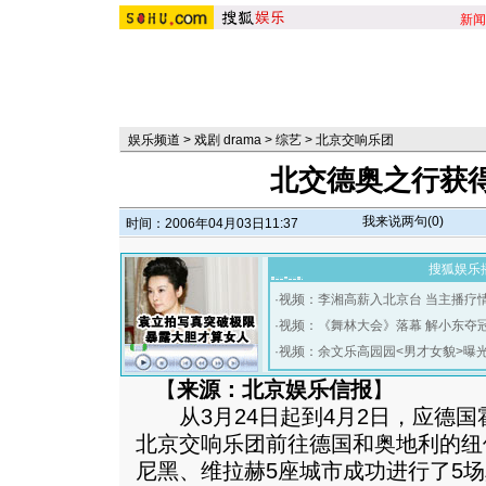
新闻
娱乐频道
>
戏剧 drama
>
综艺
>
北京交响乐团
北交德奥之行获
我来说两句(
0
)
时间：2006年04月03日11:37
搜狐娱乐
·
视频：李湘高薪入北京台 当主播疗
·
视频：《舞林大会》落幕 解小东夺
·
视频：余文乐高园园<男才女貌>曝
【
来源：北京娱乐信报
】
从3月24日起到4月2日，应德国
北京交响乐团前往德国和奥地利的纽
尼黑、维拉赫5座城市成功进行了5