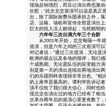
现场反响强烈，而且让演出商也激动
欣慰：“此次北交巡演可以说是真正
出，除了国际旅费乐团承担之外，落
店、运输、场租和宣传全部是演出上
巨大的投入没人赔得起，当然精明的
六年年三次出演六年三个台阶
从2001年开始，北交每隔一年就
巡演，但是六年之间的三次巡演可以
对记者说：“通过三次巡演，无论是
欧洲的观众以及各地的报评，我们感
个成熟期。无论是队伍的应变能力演
别是第一天的演出连续在两地演出两
们的乐团同样表现得非常出色。”相
的上座率是最高的。谭利华告诉记者
演不仅给了我们很大信心，同时也给
现北交在演出过的地方已经有了相当
次承办两年后的巡演心里更有数了，
加扩大范围，应该会去维也纳、布拉