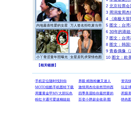
2
北京拉票会
3
周润发周杰
4
《南极大冒
5
图文：台湾
内地最喜性爱的女星
万人签名拒吃麦当劳
6
30年的港
7
图文：台湾
8
图文：韩国
9
青春偶像《
小丫青涩童年照曝光
女星卖乳求荣情色图
10
图文：欧美
【
相关链接
】