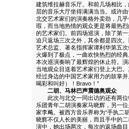
建筑维拉赫音乐厅。和前几场相比，
层的音乐大厅坐得满满当当。或许由
北交艺术家们的演奏格外卖劲，几乎
瑕，而当地热情的观众更是将最热烈
的艺术家们。前四场巡演，除了第一
迫只返场三次之外，其余都是四次。
艺术总监、著名指挥家谭利华第五次
火爆到了极点，一曲欢快热烈的经典
本次巡演奏响了最辉煌的休止符。演
当地观众目送着艺术家们登上大巴。
经过身边的中国艺术家用力的鼓掌并且
喝彩和叫好）！Bravo！”
二胡、马林巴声震德奥观众
此次与北交一同出访的还有两位
乐团青年二胡演奏家马晓辉，另一位
家李飚。被西方音乐界称为“手执二
晓辉不仅人长的美丽，而且手中的二
演中，她出场两次，每次的返场曲目