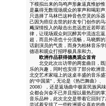
下模拟出来的鸟鸣声形象逼真惟妙惟
是赢得无数现场观众的掌声和喝彩声
只选择了马林巴这种音色空灵的乐器
己因为癌症去世的好友专门创作的马
飚深情投入的敲击出忽远忽近若即若
律，让现场观众则沉醉其中流连忘返
超，而且外语也十分流畅，马晓辉的
话剧演员的气质，而身为柏林音乐学
德语和观众打招呼极具亲和力。
欧洲作品获得德奥观众首肯
北交此次出访带的两套曲目，既
乐的兴趣，同时也安排了部分欧洲音
北交艺术家端上的这桌丰盛的音乐盛
的“中国菜”，无论是《热巴舞曲》
2008》，还是返场曲中极富民族风
众都会兴奋不已并且报以最热烈的掌
音乐品种，此次北交是带着它回到了
尝试着安排了一些欧洲观众喜欢的曲