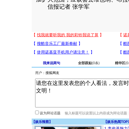
信报记者 张学军
我来说两句
全部跟贴
(
0
条)
精华区
(
0
用户：
设为辩论话题
【
娱乐辣图
】
【
娱乐热闻TOP
1
李俊基魅力