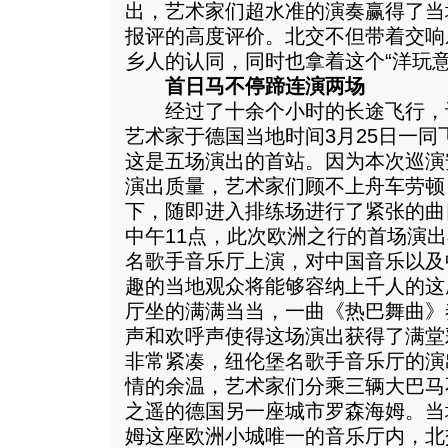
出，艺术家们超水准的演奏赢得了当
报评的高度评价。北交不但带着交响
乡人的认同，同时也拿着这个“洋玩
首日马不停蹄连演两场
经过了十余个小时的长途飞行，
艺术家于德国当地时间3月25日一
这是五场演出的首站。因为本次巡演
演出质量，艺术家们顾不上舟车劳顿
下，随即进入排练场进行了紧张的曲
中午11点，此次欧洲之行的首场演
名歌手音乐厅上演，对中国音乐以及
趣的当地观众将能够容纳上千人的这
厅坐的满满当当，一曲《热巴舞曲》
声和欢呼声使得这场演出获得了满堂
非常紧凑，纽伦堡名歌手音乐厅的演
情的余温，艺术家们分乘三辆大巴马
之遥的德国另一座城市罗森海姆。当
姆这座欧洲小城唯一的音乐厅内，北