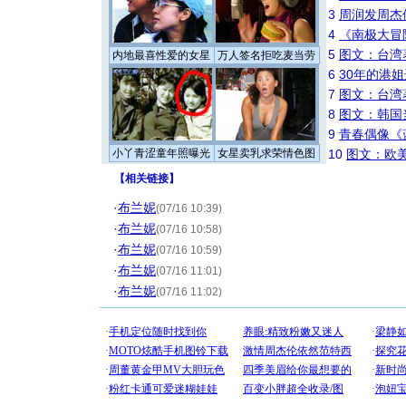
3
周润发周杰
4
《南极大冒
5
图文：台湾
内地最喜性爱的女星
万人签名拒吃麦当劳
6
30年的港
7
图文：台湾
8
图文：韩国
9
青春偶像《
小丫青涩童年照曝光
女星卖乳求荣情色图
10
图文：欧美
【
相关链接
】
·
布兰妮
(07/16 10:39)
·
布兰妮
(07/16 10:58)
·
布兰妮
(07/16 10:59)
·
布兰妮
(07/16 11:01)
·
布兰妮
(07/16 11:02)