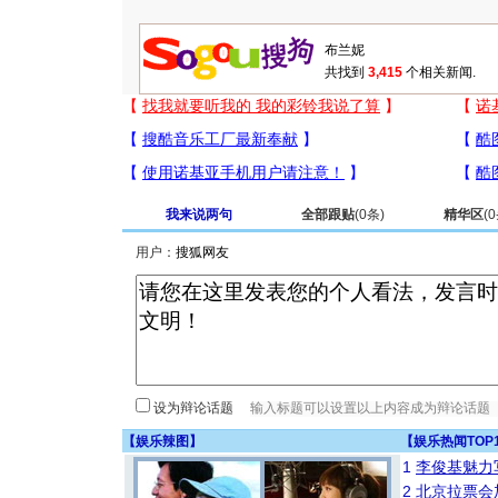
共找到
3,415
个相关新闻.
我来说两句
全部跟贴
(
0
条)
精华区
(
0
用户：
设为辩论话题
【
娱乐辣图
】
【
娱乐热闻TOP
1
李俊基魅力
2
北京拉票会