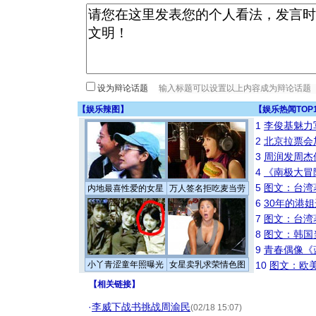
设为辩论话题
【
娱乐辣图
】
【
娱乐热闻TOP
1
李俊基魅力
2
北京拉票会
3
周润发周杰
4
《南极大冒
5
图文：台湾
内地最喜性爱的女星
万人签名拒吃麦当劳
6
30年的港
7
图文：台湾
8
图文：韩国
9
青春偶像《
小丫青涩童年照曝光
女星卖乳求荣情色图
10
图文：欧美
【
相关链接
】
·
李威下战书挑战周渝民
(02/18 15:07)