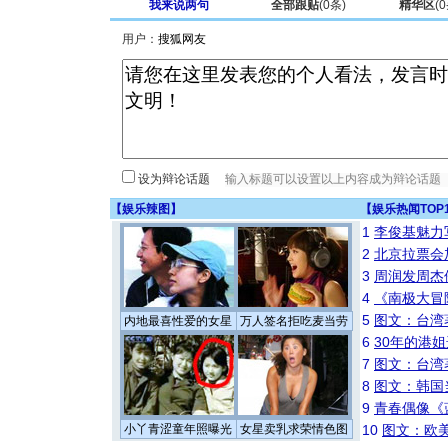
我来说两句
全部跟贴
(
0
条)
精华区
(
0
用户：
设为辩论话题
【
娱乐辣图
】
【
娱乐热闻TOP
1
李俊基魅力
2
北京拉票会
3
周润发周杰
4
《南极大冒
5
图文：台湾
内地最喜性爱的女星
万人签名拒吃麦当劳
6
30年的港
7
图文：台湾
8
图文：韩国
9
青春偶像《
小丫青涩童年照曝光
女星卖乳求荣情色图
10
图文：欧美