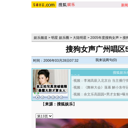
新闻
娱乐频道
>
明星 娱乐圈
>
大陆明星
>
2005年度搜狗女声
>
搜
搜狗女声广州唱区5
我来说两句(
0
)
时间：2006年03月28日07:32
搜狐娱乐
·
视频：李湘高薪入北京台 当主播疗
·
视频：《舞林大会》落幕 解小东夺
·
视频：余文乐高园园<男才女貌>曝
【
来源：搜狐娱乐
】