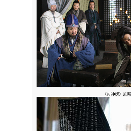
《封神榜》剧