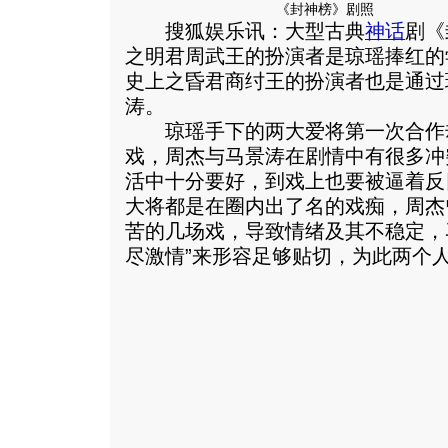
《封神榜》剧照
搜狐娱乐讯：大型古典
神话
剧《
之明君周武王的扮演者是琼瑶捧红的
史上之昏君商纣王的扮演者也是通过
涛。
琼瑶手下的两大爱将第一次合作却
戏，周杰与马景涛在剧情中有很多冲
活中十分要好，到戏上也要被逼着反
大将都是在圈内出了名的戏痴，周杰
苦的几场戏，导致情绪及其不稳定，
尽激情”来形容足够贴切，为此两个