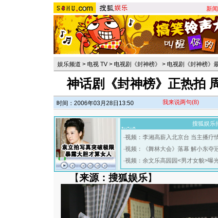
新闻
娱乐频道
>
电视 TV
>
电视剧《封神榜》
>
电视剧《封神榜》
神话剧《封神榜》正热拍 
我来说两句
(8)
时间：2006年03月28日13:50
搜狐娱乐
·
视频：李湘高薪入北京台 当主播疗
·
视频：《舞林大会》落幕 解小东夺
·
视频：余文乐高园园<男才女貌>曝
【
来源：搜狐娱乐
】