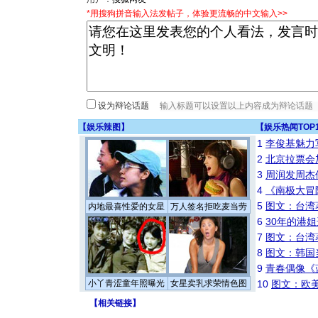
*用搜狗拼音输入法发帖子，体验更流畅的中文输入>>
设为辩论话题
【
娱乐辣图
】
【
娱乐热闻TOP
1
李俊基魅力
2
北京拉票会
3
周润发周杰
4
《南极大冒
5
图文：台湾
内地最喜性爱的女星
万人签名拒吃麦当劳
6
30年的港
7
图文：台湾
8
图文：韩国
9
青春偶像《
小丫青涩童年照曝光
女星卖乳求荣情色图
10
图文：欧美
【
相关链接
】