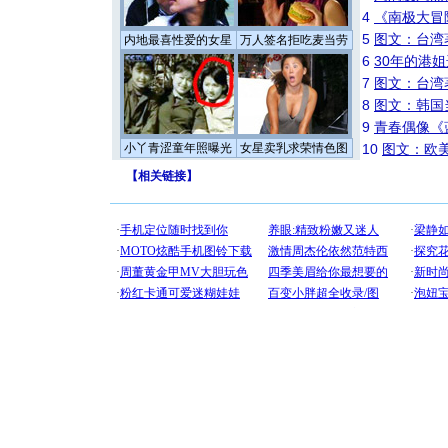
4
《南极大冒
5
图文：台湾
内地最喜性爱的女星
万人签名拒吃麦当劳
6
30年的港
7
图文：台湾
8
图文：韩国
9
青春偶像《
小丫青涩童年照曝光
女星卖乳求荣情色图
10
图文：欧美
【
相关链接
】