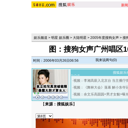
新闻
娱乐频道
>
明星 娱乐圈
>
大陆明星
>
2005年度搜狗女声
>
搜
图：搜狗女声广州唱区1
我来说两句(
0
)
时间：2006年03月26日06:56
搜狐娱乐
·
视频：李湘高薪入北京台 当主播疗
·
视频：《舞林大会》落幕 解小东夺
·
视频：余文乐高园园<男才女貌>曝
【
来源：搜狐娱乐
】