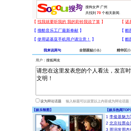
共找到
70
个相关新闻.
我来说两句
全部跟贴
(
0
条)
精华区
(
0
用户：
设为辩论话题
【
娱乐辣图
】
【
娱乐热闻TOP
1
李俊基魅力
2
北京拉票会
3
周润发周杰