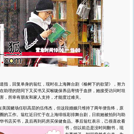
指，回复单身的翁红，现时在上海舞台剧《榆树下的欲望》，努力
在助理的陪同下又买书又买喉咙保养品寄情于血拼，她接受访问时坦
害，所幸有朋友和家人支持，才能度过难关。
美国赌场任职高层的伍伟杰，但这段婚姻只维持了两年便告终，原
圈的工作。翁红近日忙于在上海绯练彩排舞台剧，日前她被拍到与助
华书店买书，及后再到药房买保健食品。
事后翁红表示，己很喜欢看
书，但以前总是没时间翻书，现