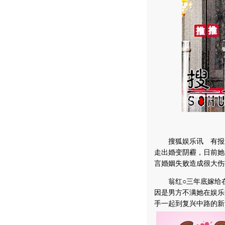
搜狐娱乐讯 有报道
走出婚变阴霾，日前她
言婚姻失败造成很大伤
翁红○三年底嫁给在
因是男方不满她在娱乐
手一起到复兴中路的新