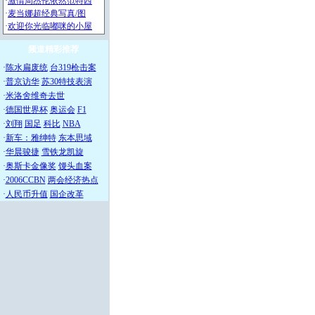
频道精彩推荐
·
陈水扁废统
台319枪击案
·
普京访华
苏30特技表演
·
米洛舍维奇去世
·
德国世界杯
奥运会
F1
·
刘翔
国足
科比
NBA
·
新车：雅绅特
东本思域
·
华晨骏捷
雪铁龙凯旋
·
奥斯卡金像奖
馒头血案
·
2006CCBN
两会经济热点
·
人民币升值
国企改革