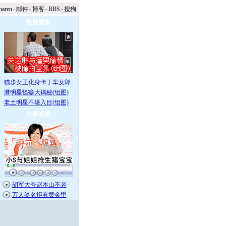
naren
-
邮件
-
博客
-
BBS
-
搜狗
热辣图集
·
猫步女王化身卡丁车女郎
·
港明星怪癖大揭秘(组图)
·
老土明星不堪入目(组图)
火爆视频
胡军大夸赵本山不老
万人签名拒看黄金甲