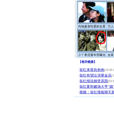
内地最喜性爱的女星
万人
小丫青涩童年照曝光
女星
【
相关链接
】
·
翁红来蓉急匆匆
(10/28 
·
翁红有望出演赛金花
(1
·
翁红细说婚变原因
(03/
·
翁红要和赌场大亨“婚
·
视频：翁红搜狐聊天