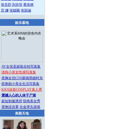
张含韵
刘亦菲
蔡依林
厉 娜
张靓颖
张韶涵
娱乐基地
·
AV女优圣诞装自拍写真集
·
清纯小美女性感写真集
·
美胸女优COS眼镜萌娘时东
·
双胞胎小美女生活写真集
·
KIQI泳装COSPLAY真人秀
·
震撼人心的人体干尸展
·
超短制服诱惑
惊艳美女秀
·
宠物连连看
合金弹头游戏
美图天地