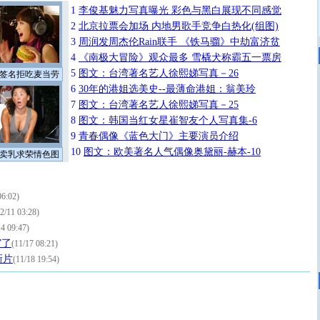
1
李俊基魅力写真曝光 彩色与黑白展现不同感觉
2
北京拉票会加场 内地男歌手竞争白热化(组图)
3
周润发周杰伦Rain联手 《铁马骝》中劫富济贫
4
《南极大冒险》观众最多 雪橇犬称霸五一票房
5
图文：台湾著名艺人徐熙娣写真－26
签名拒吃麦当劳
6
30年的港姐选美史--最薄命港姐：翁美玲
7
图文：台湾著名艺人徐熙娣写真－25
8
图文：韩国当红女星崔智友个人写真集-6
9
青春偶像《蓝色大门》主要演员介绍
10
图文：欧美著名人气偶像奥黛丽-赫本-10
卖乳求荣情色图
06:02)
2/11 03:28)
14 09:47)
”了
(11/17 08:21)
新片
(11/18 19:54)