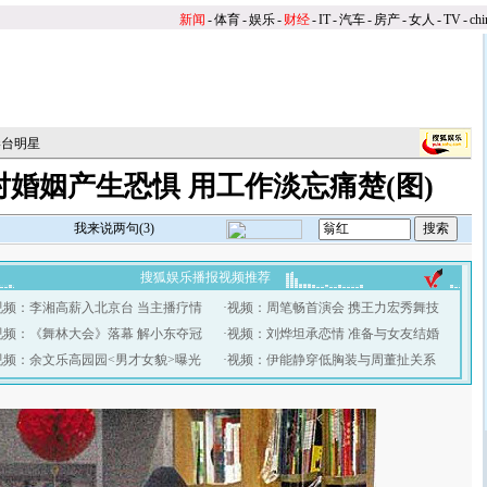
新闻
-
体育
-
娱乐
-
财经
-
IT
-
汽车
-
房产
-
女人
-
TV
-
chi
港台明星
婚姻产生恐惧 用工作淡忘痛楚(图)
我来说两句(
3
)
搜狐娱乐播报视频推荐
视频：李湘高薪入北京台 当主播疗情
·
视频：周笔畅首演会 携王力宏秀舞技
视频：《舞林大会》落幕 解小东夺冠
·
视频：刘烨坦承恋情 准备与女友结婚
视频：余文乐高园园<男才女貌>曝光
·
视频：伊能静穿低胸装与周董扯关系
】