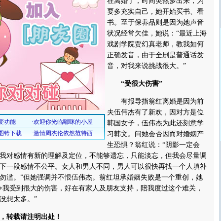
在离婚了，时间突然多出来，为
要多充实自己，她开始买书、看
书。至于保养品则是因为她声音
状况经常欠佳，她说：“最近上海
戏剧学院贾幻真老师，教我如何
正确发音，由于全剧是普通话发
音，对我来说挑战很大。”
“受很大伤害”
有报导指翁红离婚是因为前
夫伍伟杰有了新欢，因对方是位
韩国女子，伍伟杰为此还刻意学
习韩文。问她会否因而对婚姻产
生恐惧？翁红说：“阴影一定会
我对感情有新的理解及定位，不能够遗忘，只能淡忘，但我会尽量调
下一段感情不公平。女人和男人不同，男人可以很快再找一个人填补
勿滥。”但她强调并不恨伍伟杰。翁红坦承婚姻失败是一个重创，她
令我受到很大的伤害，好在有家人及朋友支持，陪我度过这个难关，
没想太多。”
，转载请注明出处！