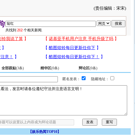
(责任编辑：宋宋)
共找到
212
个相关新闻.
全部跟贴
(
3
条)
精华区
(
0
条)
辩论区
(
0
条)
匿名发表：
隐藏地址：
【
娱乐热闻TOP10
】