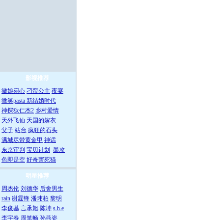
影视推荐
徽娘宛心
刁蛮公主
夜宴
微笑pasta
新结婚时代
神探狄仁杰2
乡村爱情
天外飞仙
天国的嫁衣
父子
站台
疯狂的石头
满城尽带黄金甲
神话
东京审判
宝贝计划
墨攻
色即是空
好奇害死猫
明星推荐
周杰伦
刘德华
后舍男生
rain
谢霆锋
潘玮柏
黎明
李俊基
言承旭
陈坤
s.h.e
李宇春
周笔畅
孙燕姿