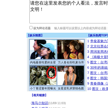
设为辩论话题
【
娱乐辣图
】
【
娱乐热闻TOP
1
李俊基魅力
2
北京拉票会
3
周润发周杰
4
《南极大冒
5
图文：台湾
内地最喜性爱的女星
万人签名拒吃麦当劳
6
30年的港
7
图文：台湾
8
图文：韩国
9
青春偶像《
小丫青涩童年照曝光
女星卖乳求荣情色图
10
图文：欧美
【
相关链接
】
·
海马小知识
(11/09 11:03)