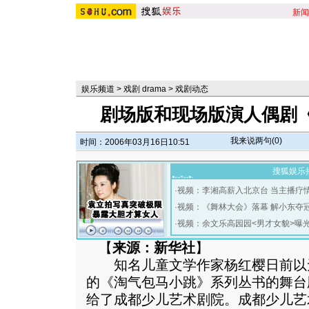
新闻
娱乐频道
>
戏剧 drama
>
戏剧动态
剧场版和现场版演人偶剧
我来说两句(
0
)
时间：2006年03月16日10:51
搜狐娱乐
·
视频：李湘高薪入北京台 当主播疗
·
视频：《舞林大会》落幕 解小东夺
·
视频：余文乐高园园<男才女貌>曝
【
来源：新华社
】
知名儿童文学作家杨红樱日前以
的《淘气包马小跳》系列丛书的舞台
给了成都少儿艺术剧院。成都少儿艺