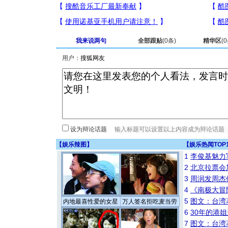
我来说两句
全部跟贴
(
0
条)
精华区
(
0
用户：
设为辩论话题
【
娱乐辣图
】
【
娱乐热闻TOP
1
李俊基魅力
2
北京拉票会
3
周润发周杰
4
《南极大冒
5
图文：台湾
内地最喜性爱的女星
万人签名拒吃麦当劳
6
30年的港
7
图文：台湾