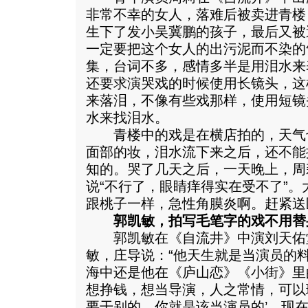
非常不幸的女人，落难后被卖进青楼
生下了发小吴冀鹏的孩子，最后又被
一定要把这个女人的出污泥而不染的
集，台词不多，感情多半是用泪水来
还要求演哭戏的时候使用长镜头，这
来落泪，不像有些戏那样，使用短镜
水来找泪水。
青楼中的戏是在横店拍的，天气
面部的妆，泪水流下来之后，还不能
知的。哭了几天之后，一天晚上，周
说“不行了，眼睛痒得实在受不了”
跟桃子一样，急性角膜炎啊。赶紧送
郭凯敏，拍写毛笔字的戏不用替
郭凯敏在《自流井》中演刘天佑
敏，庄导说：“他天生就是当演员的
海中还是他在《庐山恋》《小街》里
想挣钱，想当导演，人之常情，可以
要干别的，你就是该当演员的’。现