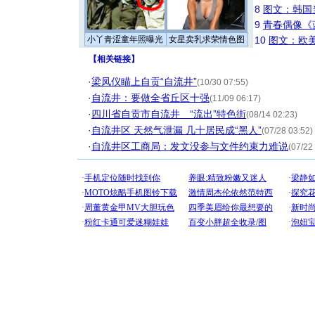
8
图文：韩国
9
青春偶像《
小丫青涩童年照曝光
女星卖乳求荣情色图
10
图文：欧美
【
相关链接
】
·
梁凤仪瞄上自贡“自流井”
(10/30 07:55)
·
自流井：要做全省丘区十强
(11/09 06:17)
·
四川省自贡市自流井 “流出”特色街
(08/14 02:23)
·
自流井区 天然气泄漏 几十居民成“黑人”
(07/28 03:52)
·
自流井区工商局：发文没参与文件约束力难说
(07/22