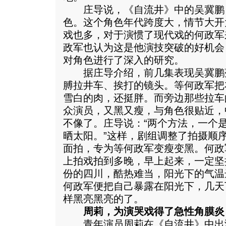
庄导说，《自流井》中的吴冀鹏
色。这个角色年代跨度大，情节大开
戏也多，对于演惯了现代戏的何政军
政军也认为这是他演技突破的好机会
对角色进行了深入的研究。
据庄导介绍，前几集表现吴冀鹏
膊拉井车、挨打的镜头。等何政军把
雪白的肉，还挺胖。而旁边那些拉车
众演员，又黑又瘦，与角色很贴近，
不像了。庄导说：“两个方法，一个
晒太阳。”这样，剧组调整了拍摄顺
面拍，专为等何政军变瘦变黑。何政
上拍戏拍到多晚，早上起来，一定坚
份的四川，酷热难当，阳光下的气温
何政军便把自己暴露在阳光下，几天
样黑亮黑亮的了。
周莉，为演哭戏得了急性角膜炎
青年演员周莉在《自流井》中出