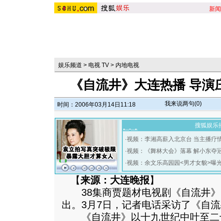
新闻
娱乐频道
>
电视 TV
>
内地电视
《自流井》大连热播 导演
我来说两句(
0
)
时间：2006年03月14日11:18
搜狐娱乐
·
视频：李湘高薪入北京台 当主播疗
·
视频：《舞林大会》落幕 解小东夺
·
视频：余文乐高园园<男才女貌>曝
【
来源：大连晚报
】
38集商贾题材电视剧《自流井》
出。3月7日，记者电话采访了《自
《自流井》以十九世纪中叶至二