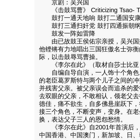
京剧：吴兴国
《击鼓骂曹》 Criticizing Tsao- Tsa
鼓打一通天地响 鼓打二通国安
鼓打三通扫奸党 鼓打四通振朝
鼓发一阵如雷降
由已故鼓王侯佑宗亲授，吴兴国
他铿锵有力地唱出三国狂傲名士弥衡
际，以击鼓辱骂曹操。
《李尔在此》（取材自莎士比亚《李尔
自编自导自演，一人饰十个角色
的老臣葛罗斯特与两个儿子之间的冲
并残害父亲。被父亲误会而追杀的爱
去双眼的父亲，不敢相认，领老父去
德佳，痛不欲生，自多佛悬崖跃下，
接三个角色，不断变声，变身。在老
换，表达父子三人的恩怨愁情。
《李尔在此》自2001年首演后，
中国香港、中国澳门，新加坡、日、