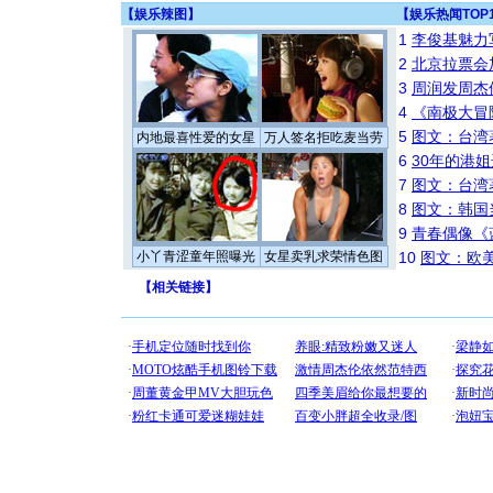
【
娱乐辣图
】
【
娱乐热闻TOP
1
李俊基魅力
2
北京拉票会
3
周润发周杰
4
《南极大冒
5
图文：台湾
内地最喜性爱的女星
万人签名拒吃麦当劳
6
30年的港
7
图文：台湾
8
图文：韩国
9
青春偶像《
小丫青涩童年照曝光
女星卖乳求荣情色图
10
图文：欧美
【
相关链接
】