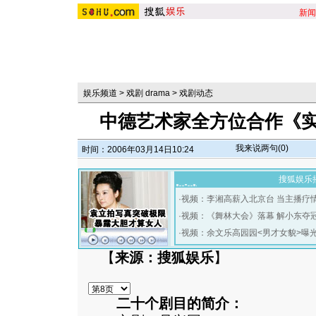
新闻
娱乐频道
>
戏剧 drama
>
戏剧动态
中德艺术家全方位合作《实
我来说两句(
0
)
时间：2006年03月14日10:24
搜狐娱乐
·
视频：李湘高薪入北京台 当主播疗
·
视频：《舞林大会》落幕 解小东夺
·
视频：余文乐高园园<男才女貌>曝
【
来源：搜狐娱乐
】
二十个剧目的简介：