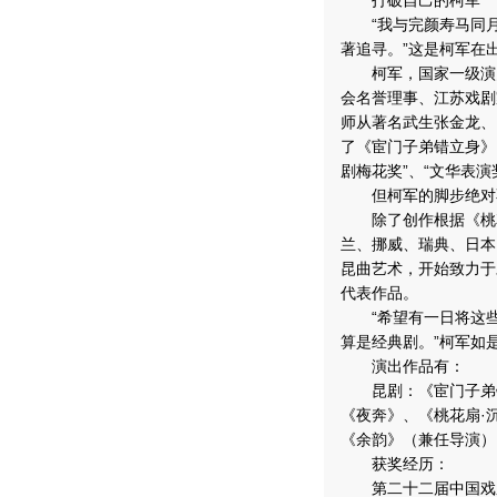
打破自己的柯军
“我与完颜寿马同月
著追寻。”这是柯军在
柯军，国家一级演员
会名誉理事、江苏戏剧
师从著名武生张金龙、
了《宦门子弟错立身》
剧梅花奖”、“文华表
但柯军的脚步绝对不
除了创作根据《桃花
兰、挪威、瑞典、日本
昆曲艺术，开始致力于
代表作品。
“希望有一日将这些
算是经典剧。”柯军如
演出作品有：
昆剧：《宦门子弟错
《夜奔》、《桃花扇·
《余韵》（兼任导演）
获奖经历：
第二十二届中国戏剧