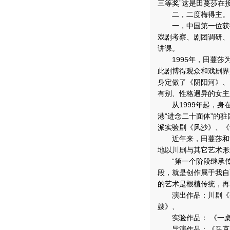
三等奖”这是田蔓莎在
二，二度梅得主。19
一，中国第一位获得
戏剧考察、剧团调研、
讲课。
1995年，田蔓莎
此剧博得观众和戏剧界
身定做了《阴阳河》、
有别、性格迥异的女主
从1999年起，身
港“进念二十面体”的
派实验剧《风沙》、《
近年来，田蔓莎和青
地以川剧与其它艺术形
“第一个阶段继承传
段，就是创作属于我自
的艺术是根植传统，再
演出作品：川剧《死
嫂》、
实验作品： 《一桌
导演作品：《马克白