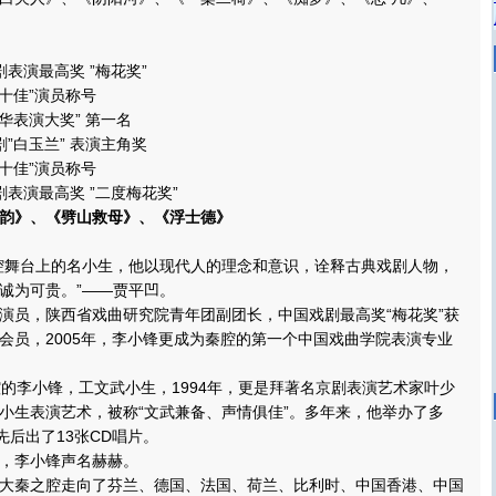
表演最高奖 ”梅花奖”
十佳”演员称号
华表演大奖” 第一名
”白玉兰” 表演主角奖
十佳”演员称号
表演最高奖 ”二度梅花奖”
》、《劈山救母》、《浮士德》
舞台上的名小生，他以现代人的理念和意识，诠释古典戏剧人物，
诚为可贵。”——贾平凹。
员，陕西省戏曲研究院青年团副团长，中国戏剧最高奖“梅花奖”获
会员，2005年，李小锋更成为秦腔的第一个中国戏曲学院表演专业
李小锋，工文武小生，1994年，更是拜著名京剧表演艺术家叶少
小生表演艺术，被称“文武兼备、声情俱佳”。多年来，他举办了多
先后出了13张CD唱片。
李小锋声名赫赫。
秦之腔走向了芬兰、德国、法国、荷兰、比利时、中国香港、中国