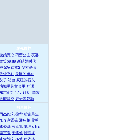
影视推荐
徽娘宛心
刁蛮公主
夜宴
微笑pasta
新结婚时代
神探狄仁杰2
乡村爱情
天外飞仙
天国的嫁衣
父子
站台
疯狂的石头
满城尽带黄金甲
神话
东京审判
宝贝计划
墨攻
色即是空
好奇害死猫
明星推荐
周杰伦
刘德华
后舍男生
rain
谢霆锋
潘玮柏
黎明
李俊基
言承旭
陈坤
s.h.e
李宇春
周笔畅
孙燕姿
张含韵
刘亦菲
蔡依林