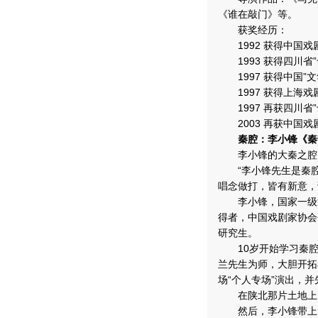
《谁在敲门》等。
获奖经历：
1992 获得中国戏剧
1993 获得四川省”
1997 获得中国”文
1997 获得上海戏剧
1997 再获四川省”
2003 再获中国戏剧
秦腔：李小锋《秦韵
李小锋的大秦之腔
“李小锋先生是秦腔
唱念做打，皆有新意，
李小锋，国家一级演
得者，中国戏剧家协会
研究生。
10岁开始学习秦腔的
兰先生为师，大胆开拓
场“个人专场”演出，并
在陕北那片土地上，
然后，李小锋带上大