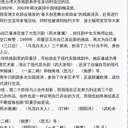
接受台湾大学戏剧系学生采访时说过的话。
92年、2003年两次获得中国戏剧梅花奖。
亚洲文化协会颁发的“春天创意舞台奖助金”的戏曲演员，赴美进行
同行交流等多项活动。同时也被请到纽约大学、波士顿塔芙茨等大家
为自己量身定做了大型川剧《死水微澜》，担任剧中女主角邓幺姑。
交口称赞，1999年，田蔓莎又向自己发起新的挑战，再次为自己量
《三口岔》、《马克白夫人》三个新戏，扮演了三个行当不同、身份
人公。
在传统戏剧里的田蔓莎，开始游走于现代实验戏剧中。她应邀成为香
驻团艺术家，演出了现代音乐剧《四大发明》，还演了自编自导的现代
华丽缘》、《一桌二椅》和独角戏《思凡》、《痴梦》等。
年川剧团多次出国巡演，参加了许多艺术节，足迹踏遍欧洲，成功
式进行交流。
统，第二个阶段与人合作创新，而我现在正在努力到达第三个阶
己的作品。创作也是一种证明自己存在的方式。而我也始终相信真正
不断提炼创新”田蔓莎如是说。
水微澜》、《马克白夫人》、《打神》、《阴阳河》、《武松杀
二椅》、《痴梦》、《思凡》等；
夫人》、《阴阳河》、《一桌二椅》、《痴梦》、《思 凡》、