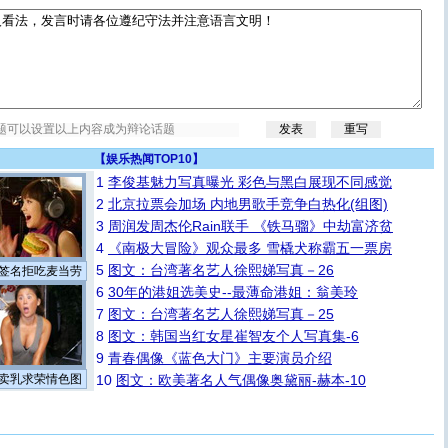
【
娱乐热闻TOP10
】
1
李俊基魅力写真曝光 彩色与黑白展现不同感觉
2
北京拉票会加场 内地男歌手竞争白热化(组图)
3
周润发周杰伦Rain联手 《铁马骝》中劫富济贫
4
《南极大冒险》观众最多 雪橇犬称霸五一票房
5
图文：台湾著名艺人徐熙娣写真－26
签名拒吃麦当劳
6
30年的港姐选美史--最薄命港姐：翁美玲
7
图文：台湾著名艺人徐熙娣写真－25
8
图文：韩国当红女星崔智友个人写真集-6
9
青春偶像《蓝色大门》主要演员介绍
卖乳求荣情色图
10
图文：欧美著名人气偶像奥黛丽-赫本-10