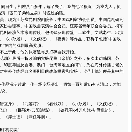
同日生，相差八百多年，远了去了。我与他又很近，为戏为人，执
出演《宦门子弟错立身》时说过的话。
，现为江苏省昆剧院副院长，中国戏剧家协会会员、中国昆剧研究
家协会理事。中国戏曲表演学会会员、江苏省青年联合会委员。柯军
昆剧表演艺术家周传瑛、包传铎及郑传鉴，工武生、文武老生。出演
、《小孙屠》、《义侠记》、《夜奔》等作品，获得了包括“中国戏
演奖”在内的戏剧最高奖项。
止于此，他的执著追寻从打碎自我开始。
扇》最后一折改编的实验昆曲《余韵》之外，多次出访韩国、芬
、印度等国及香港、澳门、台湾等地区的柯军，为在海外传播古老的
对中外传统经典名著剧目的改革探索和实验，《浮士德》便是其中的
作品沉淀过后，作一场专场演出，假如一百年后仍有人演出，才能
是说。
立身》、《九莲灯》、《看钱奴》、《小孙屠》、《义侠记》、
沉江》、《邯郸梦·云阳法场》、《铁冠图·对刀步战·别母乱箭》、
、《浮士德》（兼任导演）。
“梅花奖”