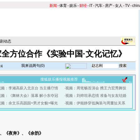
新闻
-
体育
-
娱乐
-
财经
-
IT
-
汽车
-
房产
-
女人
-
TV
-
chin
剧动态
家全方位合作《实验中国·文化记忆》
我来说两句(
0
)
24
搜狐娱乐播报视频推荐
视频：李湘高薪入北京台 当主播疗情
·
视频：周笔畅首演会 携王力宏秀舞技
视频：《舞林大会》落幕 解小东夺冠
·
视频：刘烨坦承恋情 准备与女友结婚
视频：余文乐高园园<男才女貌>曝光
·
视频：伊能静穿低胸装与周董扯关系
】
《夜奔》、《余韵》