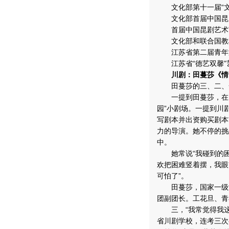
文化部第十一届“文
文化部首届中国昆剧
首届中国昆剧艺术节
文化部和联合国教科
江苏省第二届青年演
江苏省“德艺双馨”
川剧：田蔓莎《情叹
田蔓莎的三、二、
一提到田蔓莎，在四
园”小剧场。一提到川
写剧本并出资购买剧本
力的导演。她不停的挑
中。
她常说“我碰到的困
欢把困难竖着摆，我眼
可怕了”。
田蔓莎，国家一级演
团副团长。工花旦、青
三，“我常觉得我这个
省川剧学校，连考三次