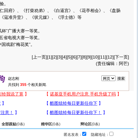
验。
回府》、《打柴劝弟》、《白逼宫》、《花亭相会》、《盘肠
《寇准升堂》、《状元媒》、《浮士德》等
凤杯”广播大赛一等奖。
五省电视大赛一等奖。
国戏剧“梅花奖”。
[
上一页
][
1
][
2
][
3
][
4
][5][
6
][
7
][
8
][
9
][
10
][
11
][
12
][
下一页
]
(责任编辑：阿芒)
共找到
355
个相关新闻.
全部跟贴
(
0
条)
精华区
(
0
条)
辩论区
(
0
条)
匿名发表：
隐藏地址：