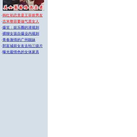
·
韩红初恋竟是王菲前男友
·
吉米整容要做气质女人
·
爆笑：娱乐圈的潜规则
·
裸聊女孩自爆业内规则
·
青春激情的广州靓妹
·
郭富城前女友去拍三级片
·
曝光最情色的女体家具