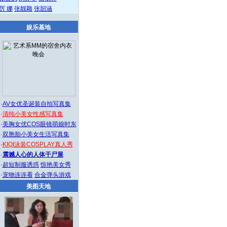
厉 娜
张靓颖
张韶涵
娱乐基地
·
AV女优圣诞装自拍写真集
·
清纯小美女性感写真集
·
美胸女优COS眼镜萌娘时东
·
双胞胎小美女生活写真集
·
KIQI泳装COSPLAY真人秀
·
震撼人心的人体干尸展
·
超短制服诱惑
惊艳美女秀
·
宠物连连看
合金弹头游戏
美图天地