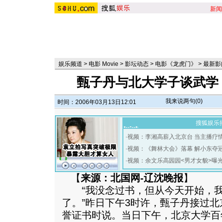
新闻
娱乐频道
>
电影 Movie
>
影坛动态
>
电影《龙虎门》
>
最新影
甄子丹与北大学子谈武学
我来说两句(
0
)
时间：2006年03月13日12:01
搜狐娱乐
·
视频：李湘高薪入北京台 当主播疗
·
视频：《舞林大会》落幕 解小东夺
·
视频：余文乐高园园<男才女貌>曝
【
来源：北国网-辽沈晚报
】
“我没念过书，但从今天开始，我
了。”昨日下午3时许，甄子丹接过
誉证书时说。当日下午，北京大学百