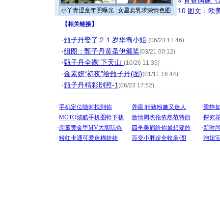
9
青春偶像《
小丫青涩童年照曝光
女星卖乳求荣情色图
10
图文：欧美
【
相关链接
】
·
甄子丹娶了２１岁华裔小姐
(06/23 11:46)
·
组图：甄子丹黄圣伊颁奖
(03/21 00:12)
·
甄子丹全裸“下天山”
(10/26 11:35)
·
金素妍“初夜”给甄子丹(图)
(01/11 16:44)
·
甄子丹精彩剧照-1
(06/23 17:52)