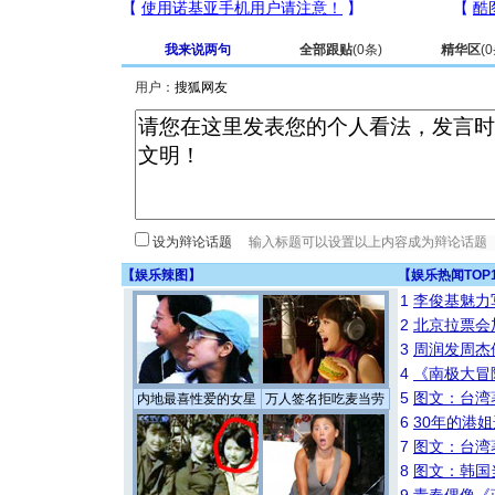
我来说两句
全部跟贴
(
0
条)
精华区
(
0
用户：
设为辩论话题
【
娱乐辣图
】
【
娱乐热闻TOP
1
李俊基魅力
2
北京拉票会
3
周润发周杰
4
《南极大冒
5
图文：台湾
内地最喜性爱的女星
万人签名拒吃麦当劳
6
30年的港
7
图文：台湾
8
图文：韩国