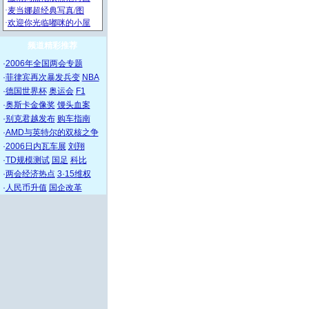
频道精彩推荐
·
2006年全国两会专题
·
菲律宾再次暴发兵变
NBA
·
德国世界杯
奥运会
F1
·
奥斯卡金像奖
馒头血案
·
别克君越发布
购车指南
·
AMD与英特尔的双核之争
·
2006日内瓦车展
刘翔
·
TD规模测试
国足
科比
·
两会经济热点
3·15维权
·
人民币升值
国企改革