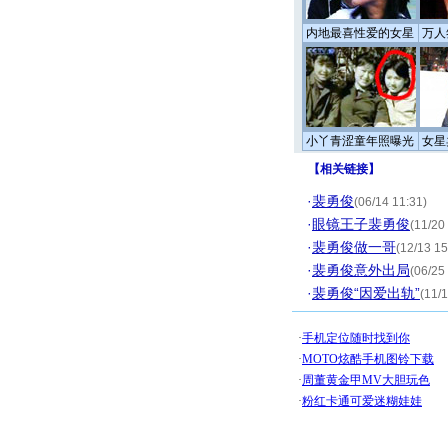
内地最喜性爱的女星
万人
小丫青涩童年照曝光
女星
【
相关链接
】
·
裴勇俊
(06/14 11:31)
·
眼镜王子裴勇俊
(11/20
·
裴勇俊做一哥
(12/13 15
·
裴勇俊意外出局
(06/25
·
裴勇俊“因爱出轨”
(11/