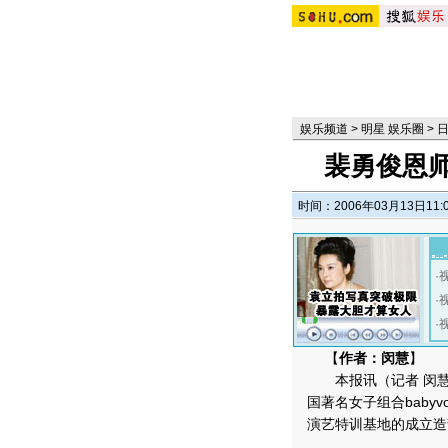
娱乐频道
>
明星 娱乐圈
>
裴勇俊恩
时间：2006年03月13日11:
·
·
·
【
作者：闵慧
】
本报讯（记者 闵慧
国著名女子组合bab
演艺特训基地的成立造