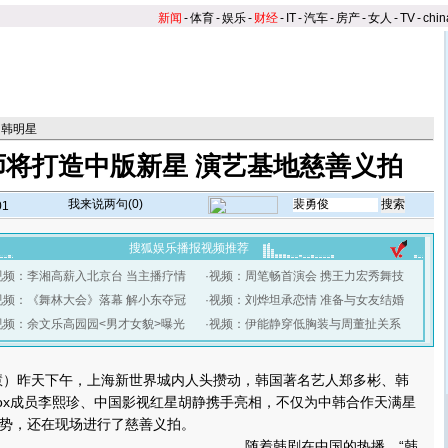
新闻
-
体育
-
娱乐
-
财经
-
IT
-
汽车
-
房产
-
女人
-
TV
-
chin
日韩明星
师将打造中版新星 演艺基地慈善义拍
我来说两句(
0
)
01
搜狐娱乐播报视频推荐
视频：李湘高薪入北京台 当主播疗情
·
视频：周笔畅首演会 携王力宏秀舞技
视频：《舞林大会》落幕 解小东夺冠
·
视频：刘烨坦承恋情 准备与女友结婚
视频：余文乐高园园<男才女貌>曝光
·
视频：伊能静穿低胸装与周董扯关系
）昨天下午，上海新世界城内人头攒动，韩国著名艺人郑多彬、韩
yvox成员李熙珍、中国影视红星胡静携手亮相，不仅为中韩合作天满星
势，还在现场进行了慈善义拍。
随着韩剧在中国的热播，“韩