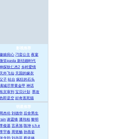
影视推荐
徽娘宛心
刁蛮公主
夜宴
微笑pasta
新结婚时代
神探狄仁杰2
乡村爱情
天外飞仙
天国的嫁衣
父子
站台
疯狂的石头
满城尽带黄金甲
神话
东京审判
宝贝计划
墨攻
色即是空
好奇害死猫
明星推荐
周杰伦
刘德华
后舍男生
rain
谢霆锋
潘玮柏
黎明
李俊基
言承旭
陈坤
s.h.e
李宇春
周笔畅
孙燕姿
张含韵
刘亦菲
蔡依林