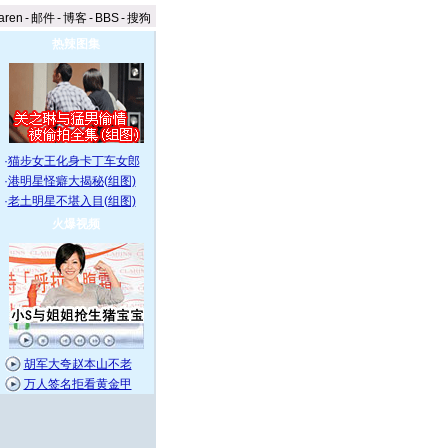
aren
-
邮件
-
博客
-
BBS
-
搜狗
热辣图集
·
猫步女王化身卡丁车女郎
·
港明星怪癖大揭秘(组图)
·
老土明星不堪入目(组图)
火爆视频
胡军大夸赵本山不老
万人签名拒看黄金甲