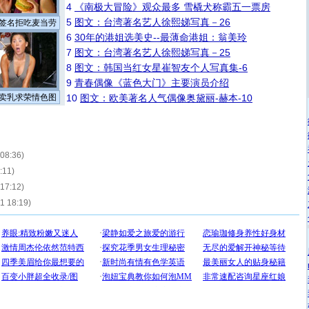
4
《南极大冒险》观众最多 雪橇犬称霸五一票房
5
图文：台湾著名艺人徐熙娣写真－26
签名拒吃麦当劳
6
30年的港姐选美史--最薄命港姐：翁美玲
7
图文：台湾著名艺人徐熙娣写真－25
8
图文：韩国当红女星崔智友个人写真集-6
9
青春偶像《蓝色大门》主要演员介绍
卖乳求荣情色图
10
图文：欧美著名人气偶像奥黛丽-赫本-10
 08:36)
:11)
 17:12)
11 18:19)