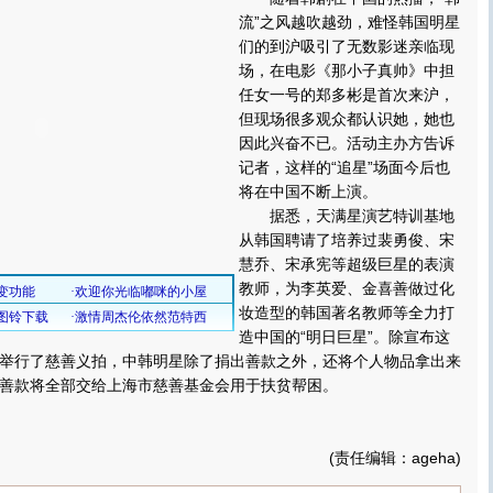
流”之风越吹越劲，难怪韩国明星
们的到沪吸引了无数影迷亲临现
场，在电影《那小子真帅》中担
任女一号的郑多彬是首次来沪，
但现场很多观众都认识她，她也
因此兴奋不已。活动主办方告诉
记者，这样的“追星”场面今后也
将在中国不断上演。
据悉，天满星演艺特训基地
从韩国聘请了培养过裴勇俊、宋
慧乔、宋承宪等超级巨星的表演
教师，为李英爱、金喜善做过化
妆造型的韩国著名教师等全力打
造中国的“明日巨星”。除宣布这
举行了慈善义拍，中韩明星除了捐出善款之外，还将个人物品拿出来
善款将全部交给上海市慈善基金会用于扶贫帮困。
(责任编辑：ageha)