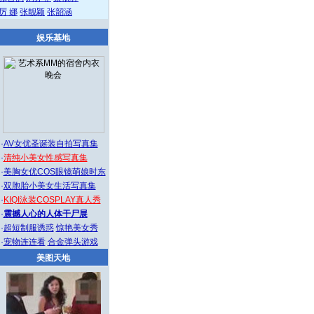
厉 娜
张靓颖
张韶涵
娱乐基地
·
AV女优圣诞装自拍写真集
·
清纯小美女性感写真集
·
美胸女优COS眼镜萌娘时东
·
双胞胎小美女生活写真集
·
KIQI泳装COSPLAY真人秀
·
震撼人心的人体干尸展
·
超短制服诱惑
惊艳美女秀
·
宠物连连看
合金弹头游戏
美图天地