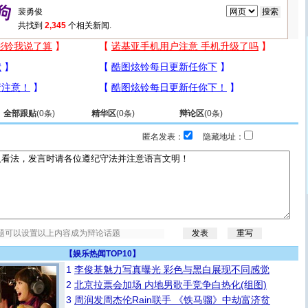
共找到
2,345
个相关新闻.
全部跟贴
(
0
条)
精华区
(
0
条)
辩论区
(
0
条)
匿名发表：
隐藏地址：
【
娱乐热闻TOP10
】
1
李俊基魅力写真曝光 彩色与黑白展现不同感觉
2
北京拉票会加场 内地男歌手竞争白热化(组图)
3
周润发周杰伦Rain联手 《铁马骝》中劫富济贫