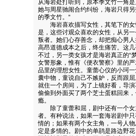
从海岩处打听到，原本季文竹一角是
她与周星驰闹合约纠纷，海岩只得另
的季文竹。”
海岩喜欢描写女性，其笔下的女
是，这些讨观众喜欢的女性，从另一
叛者。她们心存善念，却把痴心男人
高昂道德成本之后，终生痛苦。这几
不过，另一类女孩才是海岩真正的“
女警形象，惟有《便衣警察》里的严
品里的理想女性。童蕾心仪的小珂一
囊中物，童说自己不嫉妒，反而跟屈
就住一个房间，为了上镜好看，导演
偷偷到外面买了两个芝士蛋糕回来，
瘾。
除了童蕾和屈，剧中还有一个女
者。有种说法，如果一套海岩剧中只
情的；如果有两个女主角，一号人物
定是多情的。剧中的单鹃是路边野花