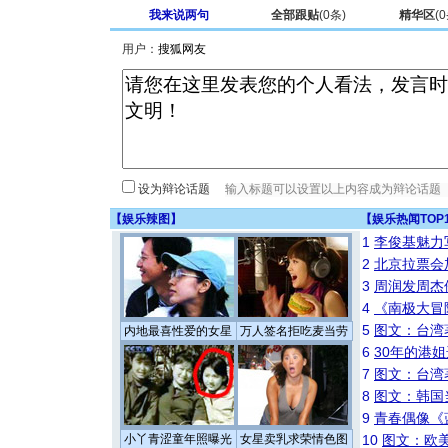
我来说两句
全部跟贴
(
0
条)
精华区
(
0
用户：
设为辩论话题
【
娱乐辣图
】
【
娱乐热闻TOP
1
李俊基魅力
2
北京拉票会
3
周润发周杰
4
《南极大冒
5
图文：台湾
内地最喜性爱的女星
万人签名拒吃麦当劳
6
30年的港
7
图文：台湾
8
图文：韩国
9
青春偶像《
小丫青涩童年照曝光
女星卖乳求荣情色图
10
图文：欧美