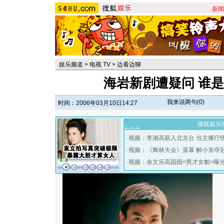
新闻
娱乐频道
>
电视 TV
>
边看边聊
海岩新剧遭疑问 谁
我来说两句(
0
)
时间：2006年03月10日14:27
搜狐娱乐
·
视频：李湘高薪入北京台 当主播疗
·
视频：《舞林大会》落幕 解小东夺
·
视频：余文乐高园园<男才女貌>曝