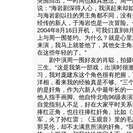
突围而出，一时间也颇具悬念。周一
说：“海岩剧深得人心，我演起来却
与海岩剧以往的男主角都不同，没有
经传的新人，于海岩也是一次冒险。
2004年8月16日开机，可我们直到
上与周一围签约。为什么？就是心里
来演，我马上就签他了，其他女主角
在这些年轻的了。”
剧中演周一围好友的肖聪，拍摄
三生。“这是我第一部戏，出演时很
习，我对庞建东这个角色很有把握，
洋相，看来我的经验真是不够。”三
的是奸角，作为六新人中最年长的一
他人指手画脚。他自恃北电96级表
自觉指别人不足，好在大家平时关系
捧红正角，也往往捧红奸角。比如《
军，火了孙红雷；《玉观音》里的毛
郭昊伦，却不太满意所演的奸角。“